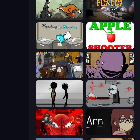
The Illusionist's Dream
Fly for Fly
Stealing the Diamond
Apple Shooter
Foreign Creature 2
The Owner Is Dead
Stick Figure Penalty 2
Madness Deathwish
Madness Accelerant
Ann