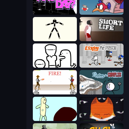
Is Today Another Day?
Cuphead
Stick Animator
Short Life
I Don't Even Know
Escaping the Prison
Gunblood
Fleeing the Complex
Doodieman Voodoo
SYNTAXIA