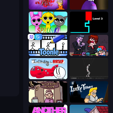
Load Up and Kill
Blob Opera
Sprunki
Scary Maze
Toonle
Friday Night Funkin'
Infiltrating the Airship
Skeleton Simulator
Diner in the Storm
Lucky Tower