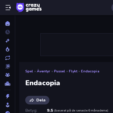
Spel
»
Äventyr
»
Pussel
»
Flykt
»
Endacopia
Endacopia
Dela
Betyg
9.5
(
baserat på de senaste 6 månaderna
)