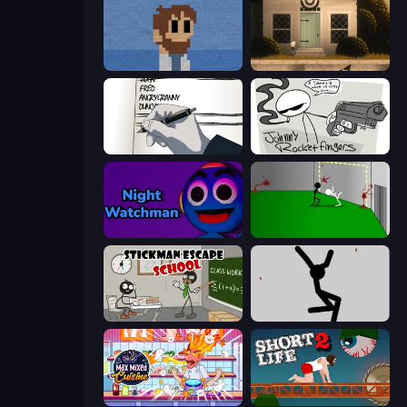
One Chance
Once Upon A Coma
Death Note Type
Johnny Rocketfingers
Night Watchman
Die In Style
Stickman Escape School
Rag Doll
Max Mixed Cuisine
Short Life 2