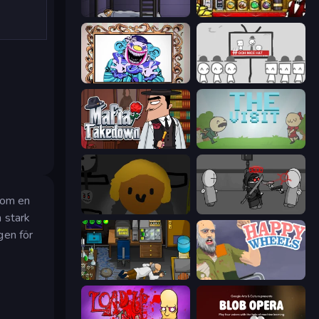
The Visitor
Bartender The Right Mix
Exhibit of Sorrows
We Become What We Behold
Mafia Takedown
The Visit
nom en
Seven Days in Purgatory
Madness Project Nexus
 stark
gen för
Foreign Creature
Happy Wheels