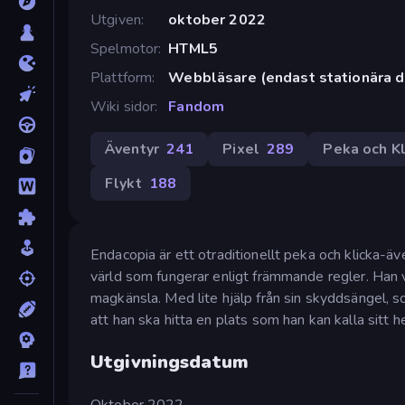
Utgiven
oktober 2022
Spelmotor
HTML5
Plattform
Webbläsare (endast stationära d
Wiki sidor
Fandom
Äventyr
241
Pixel
289
Peka och Kl
Flykt
188
Endacopia är ett otraditionellt peka och klicka-
värld som fungerar enligt främmande regler. Han 
magkänsla. Med lite hjälp från sin skyddsängel, 
att han ska hitta en plats som han kan kalla sitt h
Utgivningsdatum
Oktober 2022