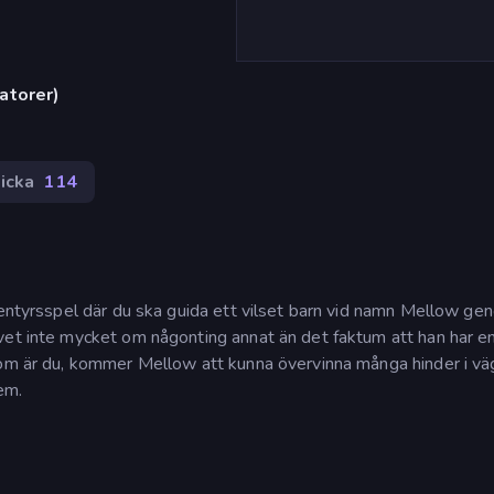
atorer)
icka
114
äventyrsspel där du ska guida ett vilset barn vid namn Mellow ge
vet inte mycket om någonting annat än det faktum att han har en
som är du, kommer Mellow att kunna övervinna många hinder i vä
em.