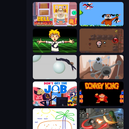
Bell Madness
Duck Hunt
Chainsaw Dance
The Binding of Isaac DEMO
Bush Ragdoll
Tri-Achnid
Don't Get the Job
Donkey Kong Returns