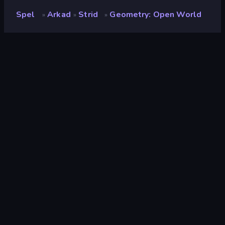
Spel
Arkad
Strid
Geometry: Open World
»
»
»
Geometry: Open World
Utvecklare
farenlait
Betyg
(
baserat på de senaste 6
8.5
månaderna
)
Utgiven
oktober 2024
Senast uppdaterad
juli 2025
Spelmotor
HTML5
Plattformar
Webbläsare (stationär dator,
mobil, surfplatta),
CrazyGames-appen (iOS,
Android)
Inriktning
Landscape