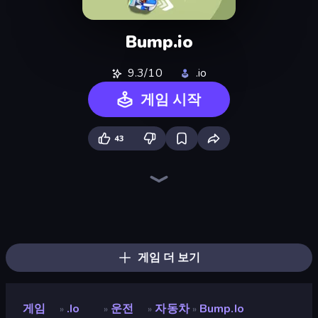
Bump.io
9.3/10
.io
게임 시작
43
Bloxd.io
Hand Spinner IO 3D
Stabfish 2
Push.io
Knife.io
Stabfish.io
Fish IO
Mope.io
Chompers.io
EvoWorld.io (FlyOrDie.io)
Dragon.io
Diep.io
SeaDragons.io
Copter.io
EvoWars.io
WarCall.io
Survev.io
Digworm.io
게임 더 보기
게임
.io
운전
자동차
Bump.io
»
»
»
»