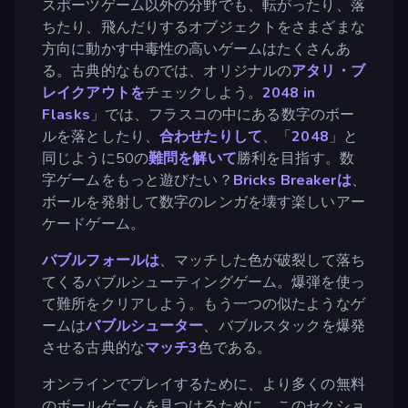
スポーツゲーム以外の分野でも、転がったり、落
ちたり、飛んだりするオブジェクトをさまざまな
方向に動かす中毒性の高いゲームはたくさんあ
る。古典的なものでは、オリジナルの
アタリ・ブ
レイクアウトを
チェックしよう。
2048 in
Flasks
」では、フラスコの中にある数字のボー
ルを落としたり、
合わせたりして
、「
2048
」と
同じように50の
難問を解いて
勝利を目指す。数
字ゲームをもっと遊びたい？
Bricks Breakerは
、
ボールを発射して数字のレンガを壊す楽しいアー
ケードゲーム。
バブルフォールは
、マッチした色が破裂して落ち
てくるバブルシューティングゲーム。爆弾を使っ
て難所をクリアしよう。もう一つの似たようなゲ
ームは
バブルシューター
、バブルスタックを爆発
させる古典的な
マッチ3
色である。
オンラインでプレイするために、より多くの無料
のボールゲームを見つけるために、このセクショ