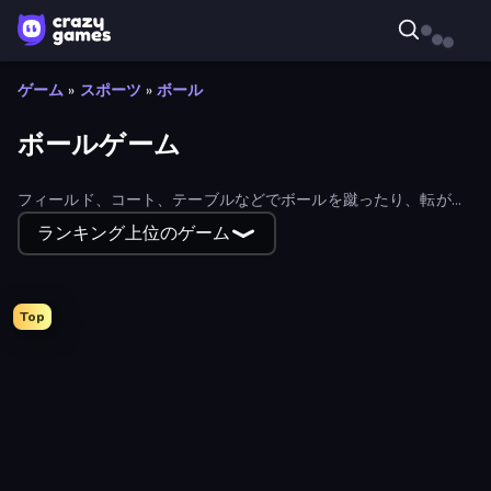
ゲーム
»
スポーツ
»
ボール
ボールゲーム
フィールド、コート、テーブルなどでボールを蹴ったり、転がし
たり、バットで打ったりしながら、無料のオンラインボールゲー
ランキング上位のゲーム
ムをプレイしよう！
Top
99 Balls
Helix Jump
Tile Jumper 3D
Bubble Story
Smile Slime
Free Kick Classic (3D Free Kick)
8 Ball Pool Billiards Multiplayer
Super Bowling Mania
Mini Golf Club
BasketBros
Classic Bowling
Go Escape
Table Tennis World Tour
2 Minute Football QB Legend
Stack Fall
Money Ping Pong
Hotfoot Baseball
ESPN Arcade Baseball
Fast Ball Jump
Jelly Merge: Upgrade & Sell
Count and Bounce
Hoop World 3D
Droll World Cup
Cup Heroes
Cannon Balls 3D
Real Football
Golf Orbit
Ultimate Football Cup
Basketball Superstars
PLINKO!