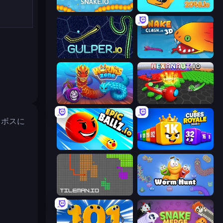
Snake.io
Cubes 2048.io
Gulper.io
Snake Clash.io
Worms.Zone
Hexanaut.io
てボスに
EpicBallz.io
Cubes 2048 Royale
TileMan.io
Worm Hunt