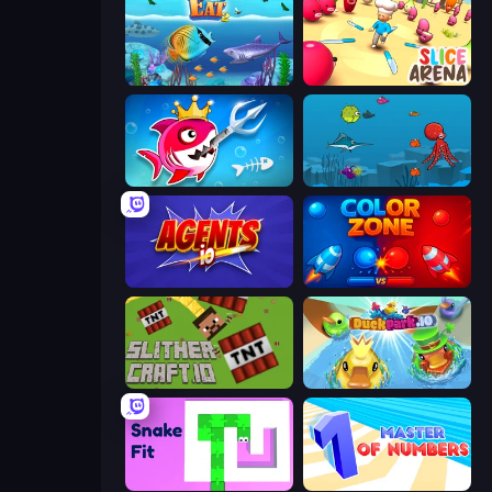
Let Me Eat 2: Feeding Madness
Slice Arena
Fish Stab Getting Big
Fish Eat Fishes
Agents.io
Color Zone
SlitherCraft.io
DuckPark.io
Snake Fit
Master of Numbers