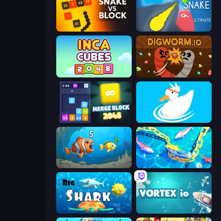
Snake VS Block
Helix Snake
Inca Cubes 2048
Digworm.io
Merge Block 2048
Ducklings
Hungry Ocean: Eat, Feed and Grow Fish
Deep Sea Duel
Big Shark
Vortex.io