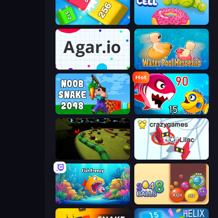
Qube 2048
Boom Cell
Agar.io
Water Pool Heroes.io
Hot
Noob Snake 2048
Fish Eat Getting Big
Axy Snake 3D
Snowball.io
Fish Frenzy
Crazy 2048 Balls