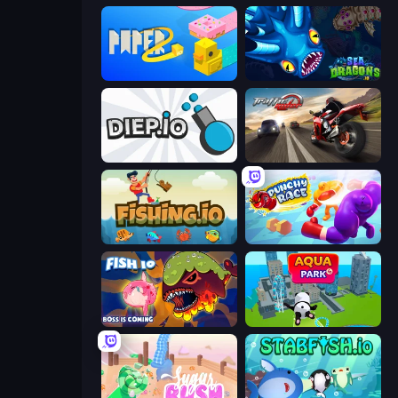
Paper.io 2
SeaDragons.io
Diep.io
Traffic Rider
Fishing.io
Punchy Race
Fish IO
Aquapark.io