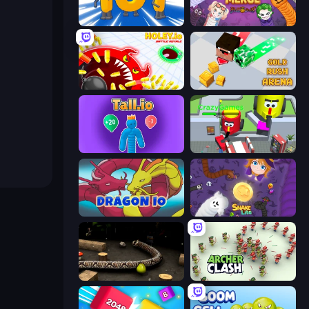
Numbers Arena
Snake Merge: Idle & io Zone
Holey.io Battle Royale
Gold Rush Arena
Tall.io
CleanUp.IO
Dragon.io
Snake Lite
Snake 3D
Archer Clash