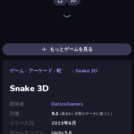
Ragdoll Archers
Find the Vampire
Speed per Click: Obby
Find The Alien
Run and Jump for Brainrot
Baseball For Brainrot
Break a Lucky Blocks with Brainrots
Obby: Break Rocks For Brainrots
Obby: Gym Simulator, Escape
Animal DNA Run
Robby: Cross the Road for Brainrot
Obstacle Race: Destroying Simulator!
Superhero Race!
Upgrade the Supercar 3D
Bubble Blast
Fruit Merge: Juicy Drop Game
Slice Master
Obby: Click and Grow
もっとゲームを見る
ゲーム
アーケード
蛇
Snake 3D
»
»
»
Snake 3D
開発者
DelicoGames
評価
9.1
(
過去6ヶ月間のデータに基づく
)
リリース日
2019年6月
ゲームエンジン
Unity 5.6