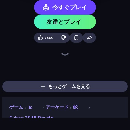
今すぐプレイ
友達とプレイ
7563
Cubes 2048.io
Holey.io Battle Royale
Hexanaut.io
Gold Rush Arena
Hungry Ocean: Eat, Feed and Grow Fish
Gulper.io
Worms.Zone
Tall.io
Snake Clash.io
Numbers Arena
Noob Snake 2048
Qube 2048
EpicBallz.io
Giant Rush!
TileMan.io
Snake Merge: Idle & io Zone
Worm Hunt
SeaDragons.io
もっとゲームを見る
ゲーム
.io
アーケード
蛇
»
»
»
»
Cubes 2048 Royale