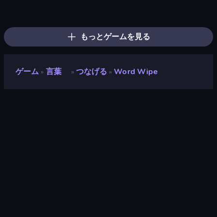
Words of Wonders
Wording
Associations - Word Connect
Wordmeister
Crocword
Daily Word Search
Word Finder
Crossword
Piles of Mahjong
What's The Difference?
Wordling
Cryptoword
Word Cross
Card Solitaire: Word Game
Wordler
Kitty Scramble: Word Stacks
Word Duel
Mahjongg Solitaire
もっとゲームを見る
ゲーム
言葉
つなげる
Word Wipe
»
»
»
Word Wipe
開発者
Arkadium
評価
7.4
(
過去6ヶ月間のデータに基づく
)
リリース日
2019年7月
最終更新
2023年9月
ゲームエンジン
HTML5
プラットフォーム
ブラウザ（デスクトップ、モバイ
ル、タブレット）, CrazyGames