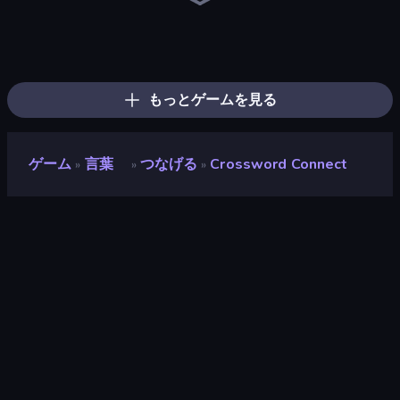
Words of Wonders
Word Wipe
Wording
Word Cross
Crocword
Word Finder
Kitty Scramble: Word Stacks
Wordmeister
Word Duel
Word Scramble
Word Shift
Associations - Word Connect
Crossword
Daily Word Search
Word Scramble - Family Tales
Image Crossword
Card Solitaire: Word Game
Word Search
もっとゲームを見る
ゲーム
言葉
つなげる
Crossword Connect
»
»
»
Crossword Connect
開発者
playh5
評価
8.8
(
過去6ヶ月間のデータに基づく
)
リリース日
2019年1月
最終更新
2022年8月
ゲームエンジン
HTML5