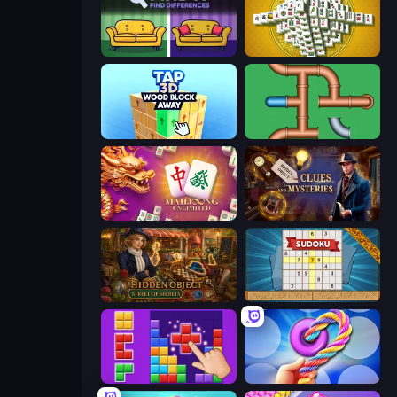
Find It - Find The Differences
Mahjong Tower
Tap 3D Wood Block Away
Plumber Pipe Out
Mahjong Unlimited
Hidden Object: Clues and Mysteries
Hidden Object: Street Of Secrets
Sudoku Online
BlockBuster Puzzle
Twisted Tangle