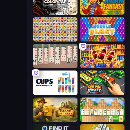
Color Tap: Coloring by Numbers
Jigsaw Fantasy
Same Game Fruit Collapse
Bubble Blast
Spider Solitaire 2 Suits
Goods Triple Match 3D
Cups - Water Sort Puzzle
Bus Escape: Clear Jam
Hidden Objects: Island Secrets
Magic Towers Solitaire