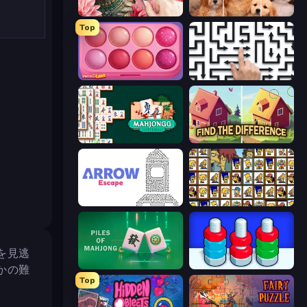
Favorite Puzzles
Jigpic Solitaire
Top
Piece of Cake: Merge and Bake
Arrow Escape: Puzzle
Mahjongg Solitaire
Find The Difference
Arrow Escape
Tiles of the Simpsons
を見逃
Piles of Mahjong
Nuts Puzzle: Sort By Color
かの難
Top