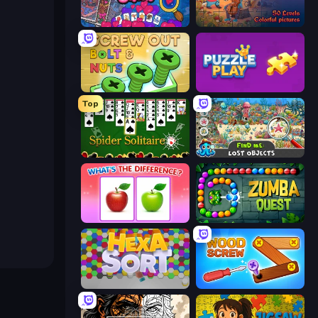
Hidden Objects
Fairy Puzzle
Screw Out: Bolts and Nuts
Puzzle Play
Top
Spider Solitaire
Find Me: Lost Objects
What's The Difference?
Zumba Quest
Hexa Sort
Wood Screw: Bolts Puzzle