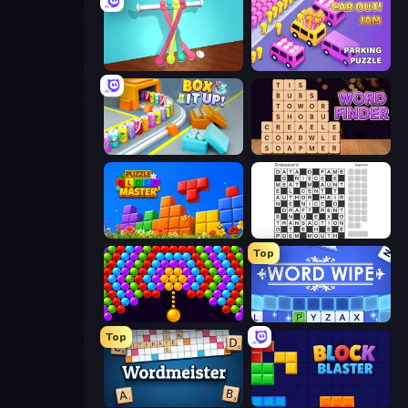
Tangle Master
Car OUT! Jam Parking Puzzle
Box It Up
Word Finder
Puzzle Block Master
Crossword
Top
Bubble Story
Word Wipe
Top
Wordmeister
ブロックブラスト