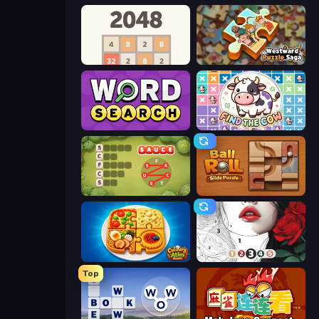
2048
Westward Puzzle Saga
Daily Word Search
Find The Cow
Crocword
Ball Roll
Culinary Atlas
Numicolor
Top