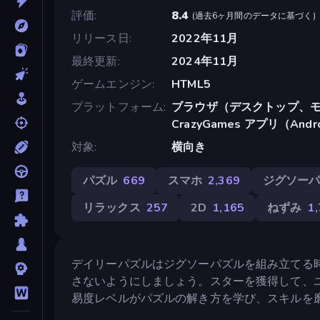
評価
8.4
(
過去6ヶ月間のデータに基づく
)
リリース日
2022年11月
最終更新
2024年11月
ゲームエンジン
HTML5
プラットフォーム
ブラウザ（デスクトップ、モ
CrazyGames アプリ（Andr
対象
横向き
パズル
669
スマホ
2,369
ジグソー
リラックス
257
2D
1,165
ねずみ
1
デイリーパズルはジグソーパズルを組み立てる
さないようにしましょう。スターを獲得して、
易度レベルがパズルの解き方を学び、スキルを