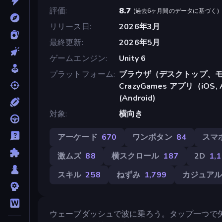
評価
8.7
(
過去6ヶ月間のデータに基づく
)
リリース日
2026年3月
最終更新
2026年5月
ゲームエンジン
Unity 6
プラットフォーム
ブラウザ（デスクトップ、モ
CrazyGames アプリ（iOS, A
(Android)
対象
横向き
アーケード
670
ワンボタン
84
スマ
激ムズ
88
横スクロール
187
2D
1,
スキル
258
ねずみ
1,799
カジュア
ウェーブダッシュで波に乗ろう。タップ一つで