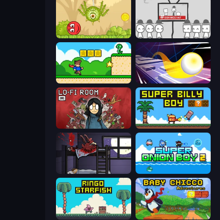
Red Bounce Ball 5
We Become What We Behold
Steve's World
Leap and Avoid 2
Lofi Room
Super Billy Boy
The Visitor
Super Onion Boy 2
Ringo Starfish
Baby Chicco Adventures