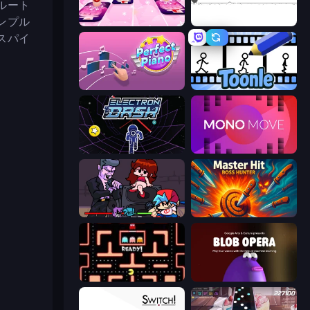
ルート
ンプル
Catch Tiles: Piano Game
Dino Game
スパイ
Perfect Piano
Toonle
Electron Dash
Mono Move
Friday Night Funkin'
Master Hit: Boss Hunter
Pacman
Blob Opera