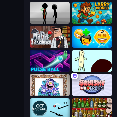
Stick Figure Penalty 2
Larry World
Mafia Takedown
Smileys: Family Tree emoji
Pulse Ball
Doodieman Voodoo
Exhibit of Sorrows
Squishy Fruits