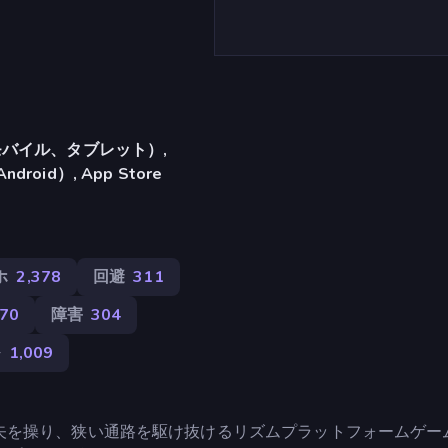
バイル、タブレット）,
ndroid）, App Store
ホ
2,378
回避
311
170
障害
304
ル
1,009
矢を操り、狭い通路を駆け抜けるリズムプラットフォームゲー