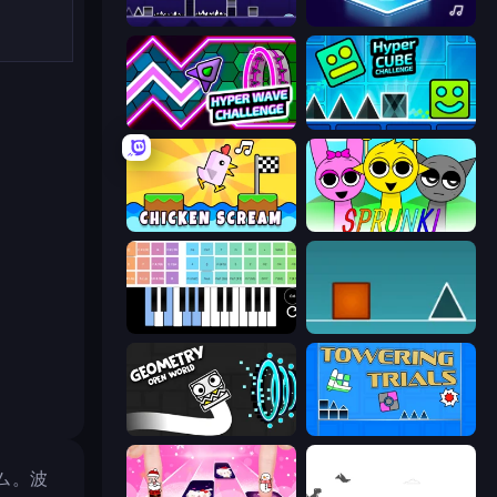
Geometry Game
Tile Jumper 3D
Hyper Wave Challenge
Hyper Cube Challenge
Chicken Scream
Sprunki
Virtual Online Piano
The Impossible Game
Geometry: Open World
Towering Trials
ム。波