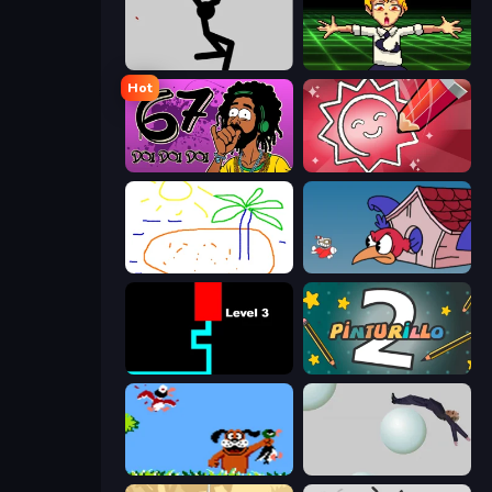
Rag Doll
Chainsaw Dance
Hot
67 Doi Doi
Draw Quiz
Skribbl.io
Cuphead
Scary Maze
Pinturillo 2
Duck Hunt
Bush Ragdoll