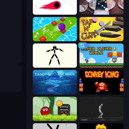
Switch!
Rhythm Capture
Color Music Hop Ball Games
Tap 'n Cut
Stick Animator
Super Oliver World
Dancing Dreamer
Donkey Kong Returns
Ball Hero Adventure: Red Bounce Ball
Skeleton Simulator