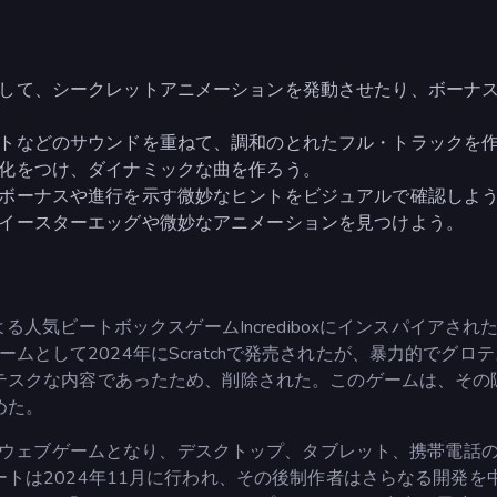
して、シークレットアニメーションを発動させたり、ボーナ
トなどのサウンドを重ねて、調和のとれたフル・トラックを
化をつけ、ダイナミックな曲を作ろう。
ボーナスや進行を示す微妙なヒントをビジュアルで確認しよ
イースターエッグや微妙なアニメーションを見つけよう。
olによる人気ビートボックスゲームIncrediboxにインスパイアされ
ゲームとして2024年にScratchで発売されたが、暴力的でグロ
テスクな内容であったため、削除された。このゲームは、その
めた。
esで独立したウェブゲームとなり、デスクトップ、タブレット、携帯電話
トは2024年11月に行われ、その後制作者はさらなる開発を