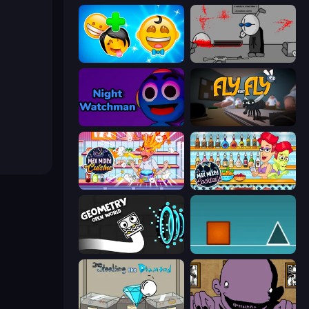
Smileys: Family Tree emoji
Madness Deathwish
Night Watchman
Fly for Fly
Max Mixed Cuisine
Max Mixed Cocktails
Geometry: Open World
The Impossible Game