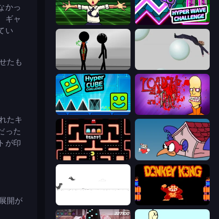
なかっ
。ギャ
Chainsaw Dance
Hyper Wave Challenge
てい
わせたも
Stick Figure Penalty 2
Bush Ragdoll
Hyper Cube Challenge
Load Up and Kill
ふれたキ
だった
トが印
Pacman
Cuphead
の展開が
Dino Game
Donkey Kong Returns