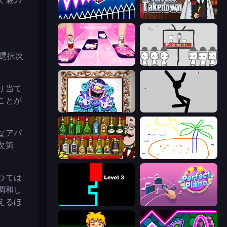
Wave Dash: Geometry Arrow
Mafia Takedown
の選択次
Catch Tiles: Piano Game
We Become What We Behold
り当て
ことが
Exhibit of Sorrows
Rag Doll
なアバ
次第
。
Bartender The Right Mix
Skribbl.io
つては
調和し
えるほ
Scary Maze
Perfect Piano