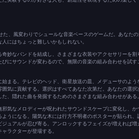
合わせた、風変わりでシュールな音楽ベースのゲームだ。あなた
な人にはちょっと難しいかもしれない。
る奇妙なバンドを結成し、さまざまな衣装やアクセサリーを割
たびにサウンドが変わるので、無限の音楽の組み合わせを試す
に始まる。テレビのヘッド、衛星放送の皿、メデューサのよう
雰囲気に貢献する。選択はすべてあなた次第だ。あなたの選択
した、隠れた曲を発掘するためのさまざまな組み合わせがある
無邪気なメロディーが呪われたサウンドスケープに変化し、か
るようになる。陽気な木には行方不明者のポスターが貼られ、
ビジュアルが忍び寄る。アンロックするフェイズが増えれば増
キャラクターが登場する。