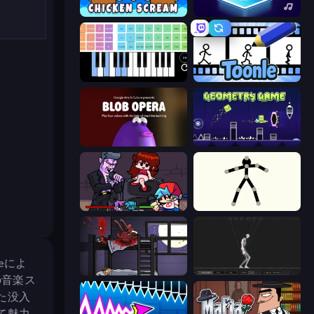
Chicken Scream
Tile Jumper 3D
Virtual Online Piano
Toonle
Blob Opera
Geometry Game
Friday Night Funkin'
Stick Animator
eによ
The Visitor
Skeleton Simulator
の音楽ス
た没入
て魅力