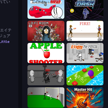
されてい
Infiltrating the Airship
Electron Dash
エイテ
ジュア
Lofi Room
Gunblood
Little
Apple Shooter
Escaping the Prison
Madness Project Nexus
Color Music Hop Ball Games
Die In Style
Master Hit: Boss Hunter