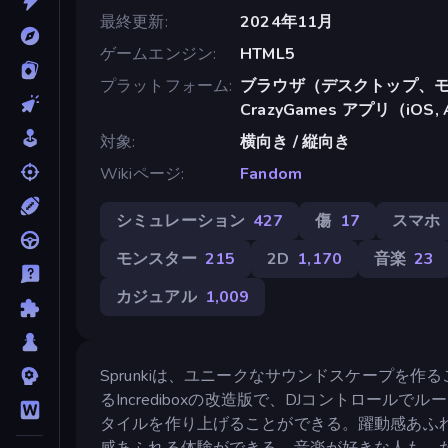
最終更新
2024年11月
ゲームエンジン
HTML5
プラットフォーム
ブラウザ（デスクトップ、モ
CrazyGames アプリ（iOS, 
対象
横向き / 縦向き
Wikiページ
Fandom
シミュレーション
427
傷
17
スマホ
モンスター
215
2D
1,170
音楽
23
カジュアル
1,009
Sprunkiは、ユニークなサウンドスケープを作るこ
るIncrediboxの改造版で、DJコントロー
タイルを作り上げることができる。躍動感あふ
感あふれる体験ができる。音楽が好きな人も、