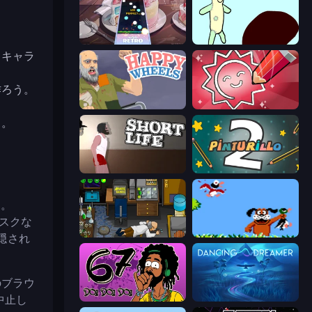
Rhythm Capture
Doodieman Voodoo
スキャラ
作ろう。
Happy Wheels
Draw Quiz
う。
Short Life
Pinturillo 2
た。
テスクな
Foreign Creature
Duck Hunt
隠され
のブラウ
中止し
67 Doi Doi
Dancing Dreamer