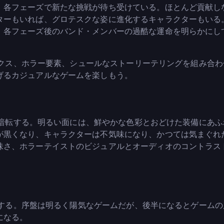
、各フェーズで新たな挑戦が待ち受けている。ほとんど貢献し
ターもいれば、グロテスクな姿に進化するキャラクターもいる
、各フェーズ後のバンド・メンバーの過酷な運命を明らかにし
カニクス、ホラー要素、シュールなストーリーテリングを組み合
げるカジュアルなゲームを楽しもう。
ぐに暗転する。明るい面には、鮮やかな色彩とおどけた装備にあ
が黒くなり、キャラクターは不気味になり、かつては気まぐれ
味さ、ホラーテイストのビジュアルとオーディオのコントラス
進行する。序盤は明るく陽気なゲームだが、後半になるとゲーム
になる。