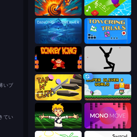
Master Hit: Boss Hunter
Color Music Hop Ball Games
Dancing Dreamer
Towering Trials
Donkey Kong Returns
Rag Doll
薄いブ
Tap 'n Cut
Super Oliver World
きてい
Chainsaw Dance
Mono Move