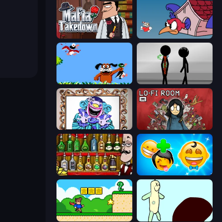
Mafia Takedown
Cuphead
Duck Hunt
Stick Figure Penalty 2
Exhibit of Sorrows
Lofi Room
Bartender The Right Mix
Smileys: Family Tree emoji
Steve's World
Doodieman Voodoo