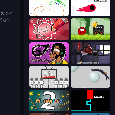
ースタイ
Skribbl.io
Switch!
的なゲ
Draw Quiz
Ball Hero Adventure: Red Bounce Ball
67 Doi Doi
The Visitor
We Become What We Behold
Bush Ragdoll
Pinturillo 2
Scary Maze