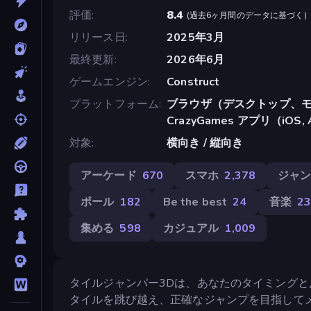
評価
8.4
(
過去6ヶ月間のデータに基づく
)
リリース日
2025年3月
最終更新
2026年6月
ゲームエンジン
Construct
プラットフォーム
ブラウザ（デスクトップ、モ
CrazyGames アプリ（iOS, 
対象
横向き / 縦向き
アーケード
670
スマホ
2,378
ジャ
ボール
182
Be the best
24
音楽
2
集める
598
カジュアル
1,009
タイルジャンパー3Dは、あなたのタイミング
タイルを跳び越え、正確なジャンプを目指して