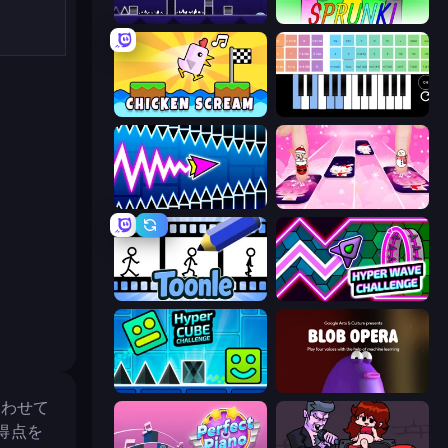
Geometry Game
Sprunki
Chicken Scream
Virtual Online Piano
Wave Dash: Geometry Arrow
Catch Tiles: Piano Game
Toonle
Hyper Wave Challenge
Hyper Cube Challenge
Blob Opera
合わせて
得点を