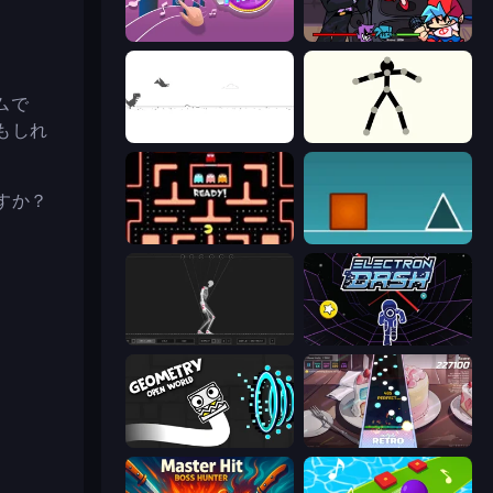
Perfect Piano
Friday Night Funkin'
ムで
もしれ
Dino Game
Stick Animator
すか？
Pacman
The Impossible Game
Skeleton Simulator
Electron Dash
Geometry: Open World
Rhythm Capture