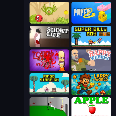
Red Bounce Ball 5
Paper.io 2
Short Life
Super Billy Boy
Load Up and Kill
Happy Wheels
Ringo Starfish
Larry World