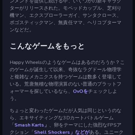
ンメントを提供し続ける中、いくつかの新キャラク
ターがリリースされた。モペッドカップル、芝刈り
機マン、エクスプローラーガイ、サンタクロース、
ポゴスティックマン、無責任ママ、ヘリコプターマ
ンなどだ。
こんなゲームをもっと
Happy Wheelsのようなゲームはあるのだろうか？こ
のゲームが誕生して以来、奇抜なラグドール物理学
と複雑なメカニクスを持つゲームは数多く登場して
いる。荒唐無稽な物理演算のない普通のプラットフ
ォーマーを探しているなら、
OvOを
チェックしよ
う。
ちょっと変わったゲームだが人気は同じというのな
ら、エキサイティングな3Dカートバトルゲーム
「
Smash Karts」
、卵をテーマにした強烈なFPSア
クション「
Shell Shockers」などが
ある。ユニーク