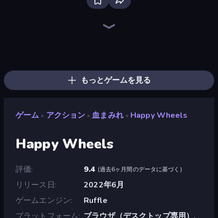
Throw a Lucky Block
Fortzone Battle Royale
Brainrot Arena Online
Stickman Clash
Stickman Rebirth
Surf GO Parkour
Stickman Project
OvO Game
Funny City: Gopniks
I Am Quadrober!
Ragdoll Throw Challenge
Mad Stick
Smash the Car to Pieces!
Super Oliver World
99 Nights (Bloxd.io)
Flying Robot Transform Car Games
Smile Slime
Magic Finger 3D
もっとゲームを見る
ゲーム
アクション
血まみれ
Happy Wheels
»
»
»
Happy Wheels
評価
9.4
(
過去6ヶ月間のデータに基づく
)
リリース日
2022年6月
ゲームエンジン
Ruffle
プラットフォーム
ブラウザ（デスクトップ専用）,