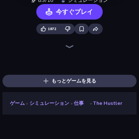
8.9/10
シミュレーション
今すぐプレイ
1872
Trash Master
Prison Life
Gym Boss
Life Simulator: Road to Riches
Hypermarket 3D
Candy Packing Store
Grass Cutter: Mowing Simulator
My Perfect Theme Park
Donut Place
My Perfect Farm
Store Manager
Spa Empire
My Phone Store
Coffee Idle
Burger Life
Furniture Master: Idle Tycoon
Shop Rush 3D
Fashion Factory
もっとゲームを見る
ゲーム
シミュレーション
仕事
The Hustler
»
»
»
The Hustler
開発者
Shama'a Games