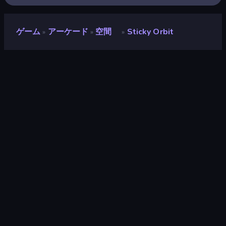
ゲーム
アーケード
空間
Sticky Orbit
»
»
»
Sticky Orbit
評価
8.8
(
過去6ヶ月間のデータに基づく
)
リリース日
2026年5月
最終更新
2026年5月
ゲームエンジン
HTML5
プラットフォーム
ブラウザ（デスクトップ、モバイ
ル、タブレット）, CrazyGames
アプリ（iOS, Android）
対象
横向き / 縦向き
アーケード
523
スマホ
2,348
空間
42