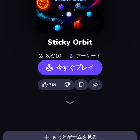
Sticky Orbit
8.8/10
アーケード
今すぐプレイ
784
Sandbox: Particle World
Liquid Swarm
Universe Maker
Ragdoll Archers
Sandbox World: Sand Art
Bouncemasters
Chaos Arena
Black Hole Idle
Human Clicker: Grow Organs
Stellar Swarm
Mage Castle Idle Defense
Furry Road
Zombies 4 Weapon Merge
Money Ping Pong
Pew Pew Dose
Merge Tools - Merge and Dig
Bubble Blast
Kick the Buddy
もっとゲームを見る