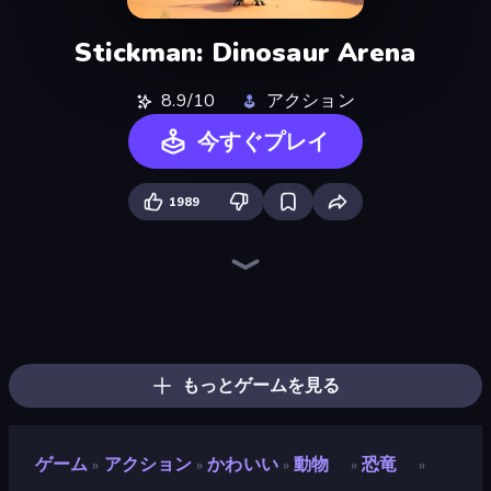
Stickman: Dinosaur Arena
8.9/10
アクション
今すぐプレイ
1989
Animal DNA Run
Dino Domination
Dragon Simulator 3D
Dino Crowd
Idle Dino Farm Tycoon Simulator 3D
Dinosaurs Merge Master
My Dinoland
Dino World: Merge & Fight
Jurassic Merge: Dino Evolution
Tiger Simulator 3D
Dino Defense
Looping Monsters
Monster Battle
Ultimate Evolution
Monster World: Fight Arena
Cell to Singularity: Mesozoic Valley
Elemental Monsters: Merge
Merge Battle Tactics
もっとゲームを見る
ゲーム
アクション
かわいい
動物
恐竜
»
»
»
»
»