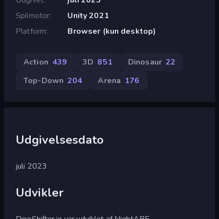
Spilmotor
Unity 2021
Platform
Browser (kun desktop)
Action
439
3D
851
Dinosaur
22
Top-Down
204
Arena
176
Udgivelsesdato
juli 2023
Udvikler
DinoShifter.io var udviklet af NightAPE.