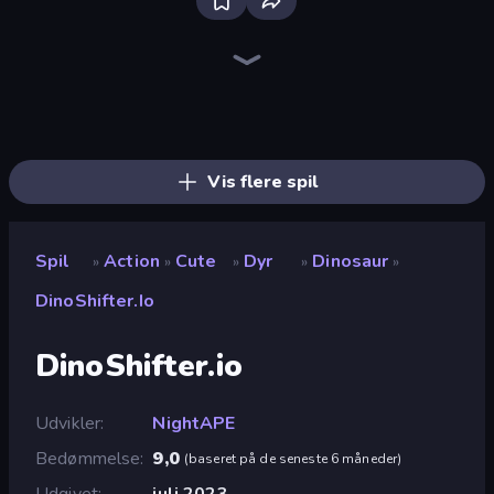
Bloxd.io
Ragdoll Archers
EvoWars.io
Veck.io
Piece of Cake: Merge and Bake
Racing Limits
Traffic Rider
Mahjongg Solitaire
Screw Out: Bolts and Nuts
Words of Wonders
Piles of Mahjong
Designville: Merge & Design
Miniblox
Space Waves
Stickman Clash
SkillWarz
Fortzone Battle Royale
Arrow Escape
Vis flere spil
Spil
Action
Cute
Dyr
Dinosaur
»
»
»
»
»
DinoShifter.io
DinoShifter.io
Udvikler
NightAPE
Bedømmelse
9,0
(
baseret på de seneste 6 måneder
)
Udgivet
juli 2023