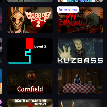
Haunted School
Exhibit of Sorrows
Originals
Horror Tale 2: Samantha
911: Cannibal
Scary Maze
Kuzbass Horror
Cornfield
Little Cabin in the Woods