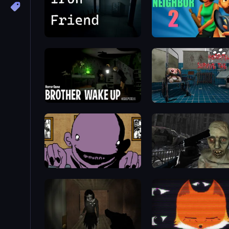
Iron Friend
Evil Neighbor 2
Brother Wake Up
Hospital: Survive the Nig
The Owner Is Dead
C-Virus Game: Outbreak