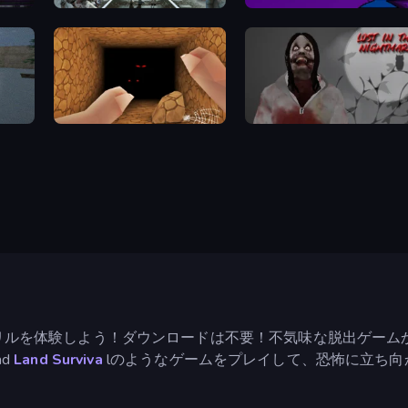
Backwoods
Night Watchman
Horror Nights Story
Jeff The Killer: Lost in the Nightmare
リルを体験しよう！ダウンロードは不要！不気味な脱出ゲーム
d
Land Surviva
lのようなゲームをプレイして、恐怖に立ち向