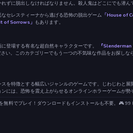
かれずに脱出しなければなりません。殺人鬼はどこにでも潜ん
悪なセレスティーナから逃げる恐怖の脱出ゲーム
「House of C
it of Sorrows」
もあります。
画に登場する有名な超自然キャラクターです。
『Slenderman M
ださい。このカテゴリーでもう一つの不気味な作品をお探しな
ンスを特徴とする幅広いジャンルのゲームです。じわじわと展
ョンには、恐怖を震え上がらせるオンラインホラーゲームが勢
を無料でプレイ！ダウンロードもインストールも不要。🎮 99 Nigh