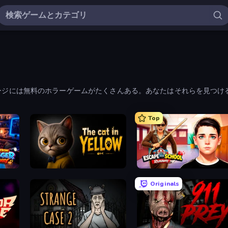
ージには無料のホラーゲームがたくさんある。あなたはそれらを見つけ
ができる。
Top
Escape from Vlogger: Runaway
The Cat in Yellow
Escape from School: Runaway
Originals