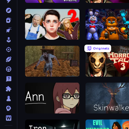
99 Nights in the Forest Online
Horror Tale
Schoolboy Escape 2
FNaF Shooter
Originals
Creepy Granny Scream: Scary Freddy
Horror Tale 3: The Witch
Ann
Skinwalker