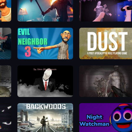
You Are Being Watched
Haunted School 2
ht
Evil Neighbor 3
DUST - A Post Apocalyptic RPG
The Dawn of Slenderman
Portal Of Doom: Undead Rising