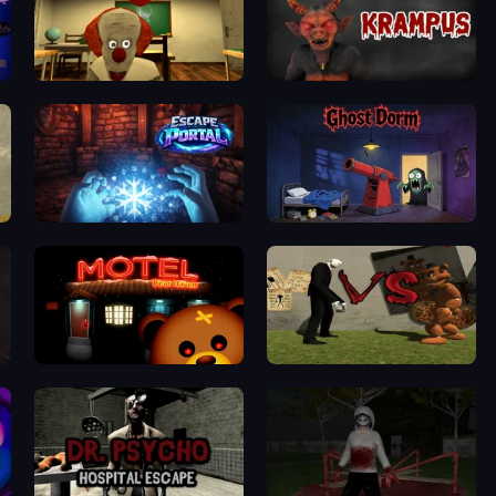
Death Attraction: Horror Game
Krampus
Escape Portal
Ghost Dorm
Bear Haven
Slenderman VS Freddy The Fazbear