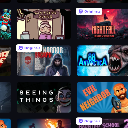
Escape Room: Strange Case 2
911: Prey
Originals
Diner in the Storm
Nightfall Survivors
Originals
Scary Horror Escape Room
Antarctica 88
Seeing Things
Evil Neighbor
Originals