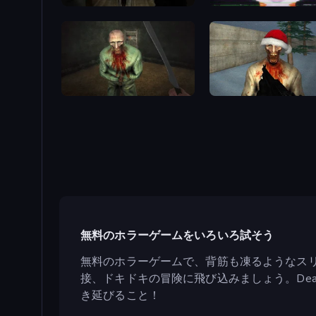
Slendrina Must Die: The Forest
SYNTAXIA
Shoot Your Nightmare: The Beginning
Monster Christmas Terror
無料のホラーゲームをいろいろ試そう
無料のホラーゲームで、背筋も凍るようなス
接、ドキドキの冒険に飛び込みましょう。Dea
き延びること！