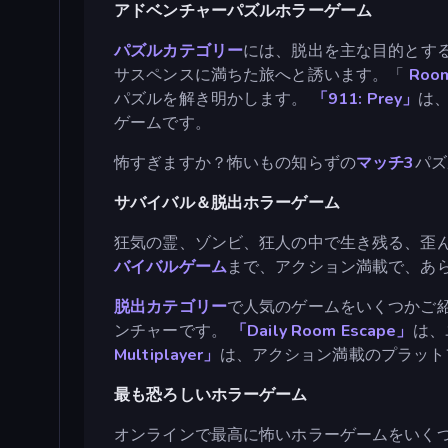
アドベンチャーパズルホラーゲーム
パズルカテゴリー
には、脱出を主な目的とす
サスペンスに満ちた旅へと誘います。「
Room
パズルを解き明かします。
「911: Prey」
は
ゲームです。
怖すぎますか？怖いもの知らずの
マッチ3
パズ
サバイバル＆脱出ホラーゲーム
狂気の霊、ゾンビ、狂人の中で生き残る、歪
バイバルゲーム
まで、アクション満載で、あ
脱出カテゴリー
で人気のゲームをいくつかご
ンチャーです。
「Daily Room Escape」
は、
Multiplayer」
は、アクション満載のプラット
最も恐ろしいホラーゲーム
オンラインで最高に怖いホラーゲームをいく