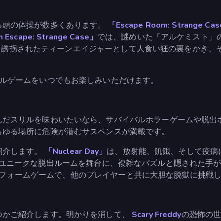
る頭の体操が数多くあります。
「Escape Room: Strange Ca
 Escape: Strange Case」
では、謎めいた「アルケミスト」
、誘拐されたティーンエイジャーとして人食い狂の裏をかき、
ルゲームをいつでもお楽しみいただけます。
んだスリルを味わいたいなら、サバイバルホラーゲームや脱出ホ
らゆる場所に危険が潜むサスペンスが満載です。
紹介します。
「Nuclear Day」
は、放射能、飢餓、そして疫病
ユニークな脱出ルームを舞台に、複雑なパズルと隠された手
フォームゲームで、他のプレイヤーと共に大胆な脱獄に挑戦
つかご紹介します。明かりを消して、
Scary Freddy
の恐怖の