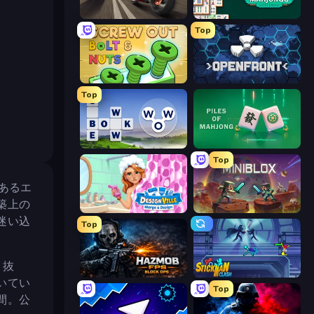
Traffic Rider
Mahjongg Solitaire
Top
Screw Out: Bolts and Nuts
Openfront
Top
Words of Wonders
Piles of Mahjong
Top
のあるエ
築上の
Designville: Merge & Design
Miniblox
迷い込
Top
り抜
Hazmob FPS: Online Shooter
Stickman Clash
いてい
Top
間。公