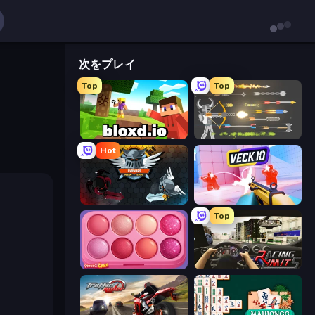
次をプレイ
Top
Top
Bloxd.io
Ragdoll Archers
Hot
EvoWars.io
Veck.io
Top
Piece of Cake: Merge and Bake
Racing Limits