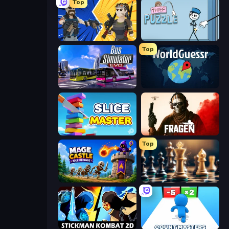
Top
BuildNow GG
Thief Puzzle
Top
Bus Simulator: EVO
WorldGuessr Free GeoGuessr
Slice Master
Fragen
Top
Mage Castle Idle Defense
Chess Free
Stickman Kombat 2D
Count Masters: Stickman Games