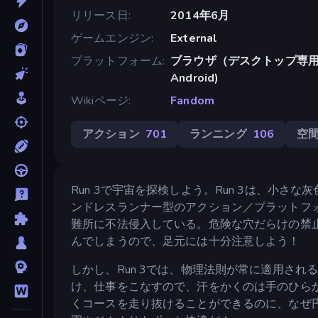
リリース日
2014年6月
ゲームエンジン
External
プラットフォーム
ブラウザ（デスクトップ専用）, A
Android)
Wikiページ
Fandom
アクション
701
ランニング
106
空
Run 3で宇宙を探検しよう。Run 3は、小
ンドレスランナー型のアクション／プラットフ
難所に不法侵入している。危険な穴だらけの禁
んでしまうので、足元には十分注意しよう！
しかし、Run 3では、物理法則が常に適用さ
け、仕事をこなすので、汗をかくのは手のひら
くコースを走り抜けることができるのに、なぜ