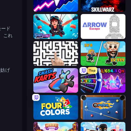
Space Waves
SkillWarz
モード
。これ
Fortzone Battle Royale
Arrow Escape
Arrow Escape: Puzzle
Brainrot Arena Online
は妨げ
Top
Smash Karts
Meeland.io
Four Colors
8 Ball Pool