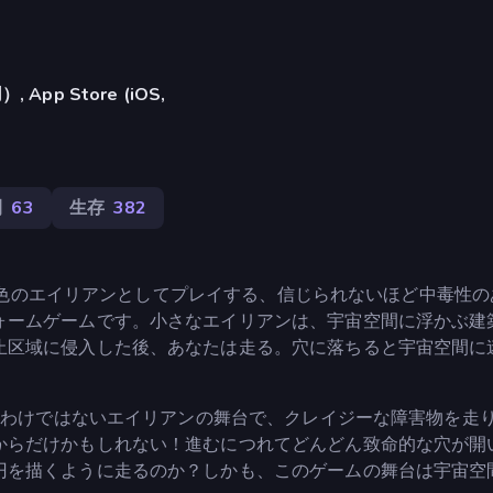
pp Store (iOS,
間
63
生存
382
さな灰色のエイリアンとしてプレイする、信じられないほど中毒性
ォームゲームです。小さなエイリアンは、宇宙空間に浮かぶ建
止区域に侵入した後、あなたは走る。穴に落ちると宇宙空間に
れるわけではないエイリアンの舞台で、クレイジーな障害物を走
からだけかもしれない！進むにつれてどんどん致命的な穴が開
円を描くように走るのか？しかも、このゲームの舞台は宇宙空