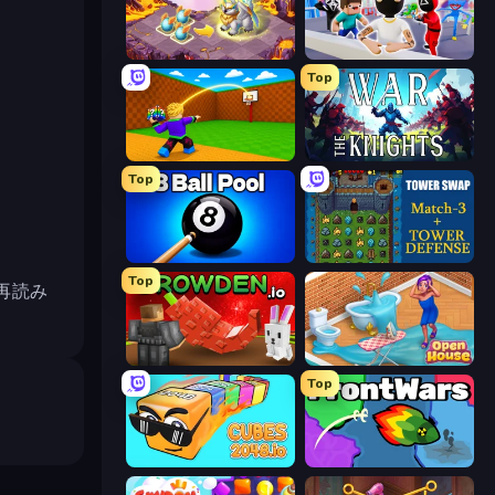
Mergest Kingdom
Mr. Dude: Online Multiverse Challenge
Top
Throw a Lucky Block
War the Knights
Top
8 Ball Pool Billiards Multiplayer
Tower Swap
Top
再読み
Grow A Garden | Growden.io
Open House
Top
Cubes 2048.io
FrontWars.io