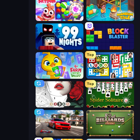
Skydom
Mansion Tale: Merge Secrets
99 Nights (Bloxd.io)
ブロックブラスト
Top
Farm Merge Valley
Ludo King
Top
Numicolor
Spider Solitaire
Real Car Driving
8 Ball Billiards Classic