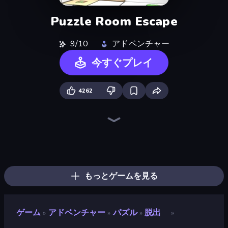
Puzzle Room Escape
9/10
アドベンチャー
今すぐプレイ
4262
Game Cafe Escape
Paint Room Escape
Machine Room Escape
Elevator Room Escape
Video Studio Escape
Mirror Room Escape
Design House Escape
Space Museum Escape
The Cat in Yellow
Vault Room Escape
House Escape: Office
Bathroom Escape
The White Room
Kitchen Escape
The White Room 5
The White Room 2
The White Room 3
The White Room 4
もっとゲームを見る
ゲーム
アドベンチャー
パズル
脱出
»
»
»
»