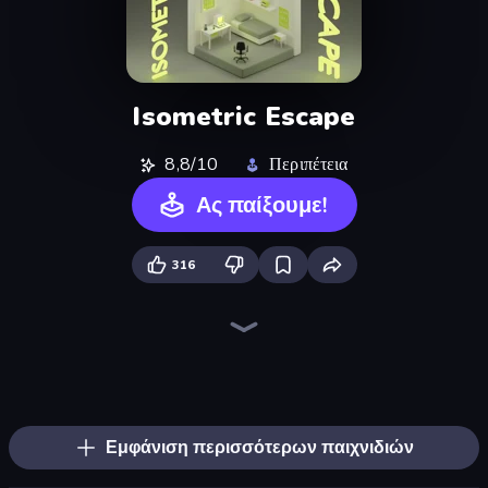
Isometric Escape
8,8/10
Περιπέτεια
Ας παίξουμε!
316
Knock Your Mind
Cube Stories: Escape
Help Me: Tricky Brain Puzzles
Horror Tale
Mini Mine
Game Cafe Escape
Bathroom Escape
Design House Escape
Paint Room Escape
House Escape: Office
Kitchen Escape
Puzzle Room Escape
Mirror Room Escape
Machine Room Escape
Elevator Room Escape
Vault Room Escape
Video Studio Escape
Space Museum Escape
Εμφάνιση περισσότερων παιχνιδιών