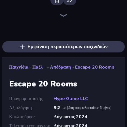
Bloxd.io
Ragdoll Archers
EvoWars.io
Piece of Cake: Merge and Bake
Veck.io
Traffic Rider
Racing Limits
Mahjongg Solitaire
Screw Out: Bolts and Nuts
Words of Wonders
Piles of Mahjong
Designville: Merge & Design
Space Waves
Miniblox
SkillWarz
Stickman Clash
Fortzone Battle Royale
Arrow Escape
Εμφάνιση περισσότερων παιχνιδιών
Παιχνίδια
Παζλ
Απόδραση
Escape 20 Rooms
»
»
»
Escape 20 Rooms
Προγραμματιστής
Hype Game LLC
Αξιολόγηση
9,2
(
με βάση τους τελευταίους 6 μήνες
)
Κυκλοφόρησε
Αύγουστος 2024
Τελευταία ενημέρωση
Αύγουστος 2024