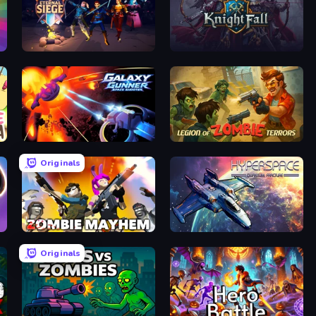
Eternal Siege
KnightFall
Galaxy Gunner: Space Shooter
Legion of Zombie Terrors
Originals
Zombie Mayhem
Hyperspace: Quantum Fracture
Originals