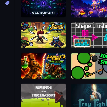
Necrofort
Wizard.io
Knight Survival
Shape Crusher
Alchemist's Shop: Rune Defense
ZombieStrike