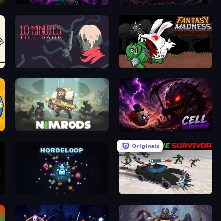
Shadow Survivors
Nightfall Survivors
10 Minutes Till Dawn
Fantasy Madness
NIMRODS: GunCraft Survivor Demo
Cell Survivor
Originals
HordeLoop
Zombie Drive Survivor