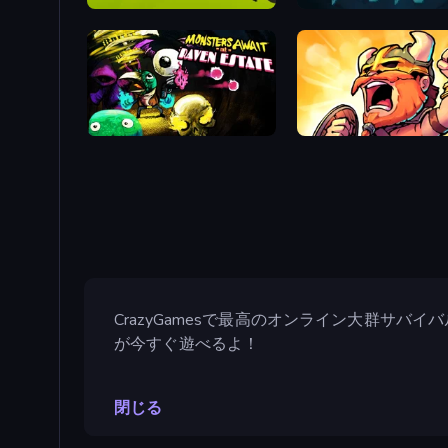
Revenge of the Triceratops
Fray Fight
Raven Estate
World Survivors
CrazyGamesで最高のオンライン大群サバイ
が今すぐ遊べるよ！
閉じる