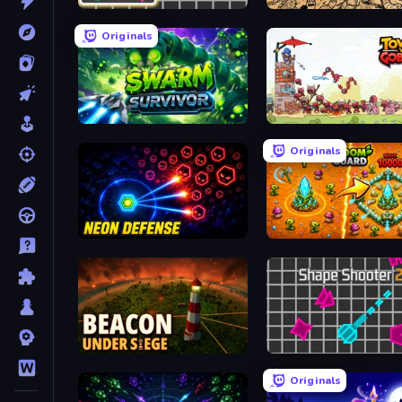
Shape Shooter 3
Splotcho
Originals
Swarm Survivor
Tower vs Goblins
Originals
Neon Defense
BloomGuard
Beacon Under Siege
Shape Shooter 2
Originals