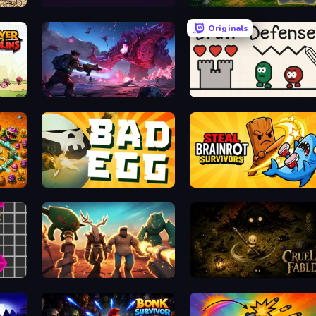
Endless Waves Survival
Tiny Ranger
Originals
Grimdark Survivors
Draw Defense
Bad Egg
Steal Brainrot Survivors
Horde Crusher
Cruel Fable