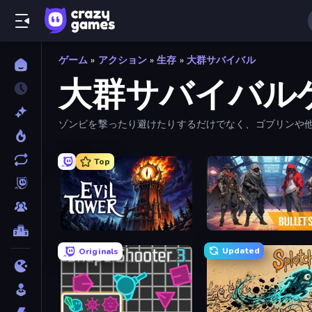
ゲーム
»
アクション
»
生存
»
大群サバイバル
大群サバイバル
ゾンビを撃ったり避けたりするだけでなく、ゴブリンや
Top
Evil Tower
Bulletstorm
Updated
Originals