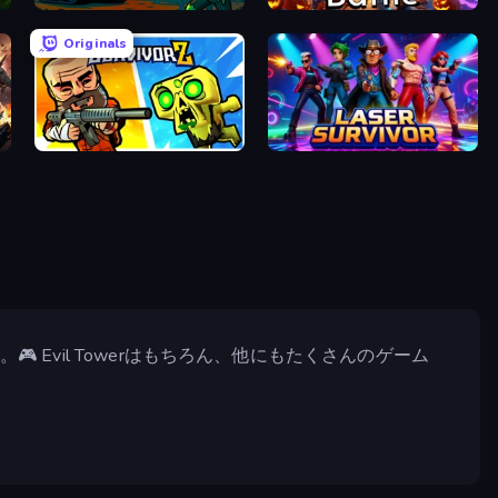
Guns vs Zombies
Hero Battle - Fantasy Arena
Originals
ion
SURVIVORZ: Bullets & Brains
Laser Survivor
 Evil Towerはもちろん、他にもたくさんのゲーム