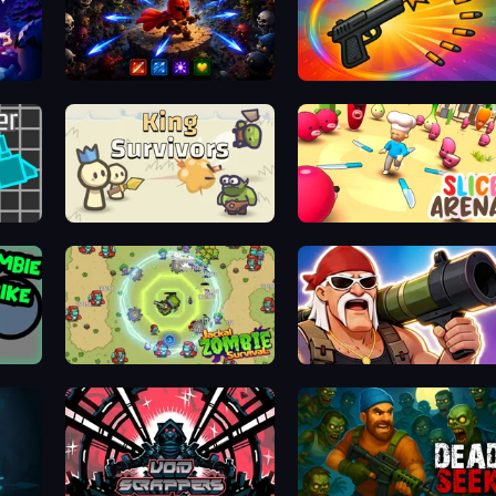
Bonk Survivor: Roguelike
Chair Force Buzz
King Survivors
Slice Arena
Jackal Zombie Survival
Survival Ops