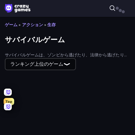
ゲーム
»
アクション
»
生存
サバイバルゲーム
サバイバルゲームは、ゾンビから逃げたり、法律から逃げたり、
命がけで戦ったりする冒険を提供する、最も人気のあるオンライ
ランキング上位のゲーム
ンタイトルのひとつだ。
Top
Sandbox City
FrontWars.io
Mini Mine
Dead Land: Survival
EvoWorld.io (FlyOrDie.io)
Heroes Assemble
Time Shooter 2
Horror Tale
Geometry Game
Immortal: Dark Slayer
Sniper Shot: Bullet Time
Survev.io
Idle Zombie Wave: Survivors
456 Guys
Doors Castle
Mine Shooter 2: Noob vs Mobs
Lime Playground Sandbox
Zombie Road
Age of Heroes
Dungeons and Bags
Evil Tower
Time Shooter 3: SWAT
Zomblox
Liquid Swarm
Noob Miner 2: Escape From Prison
Endless Siege
Stellar Swarm
Horror Tale 2: Samantha
Space Wars Battleground
Horror Tale 3: The Witch