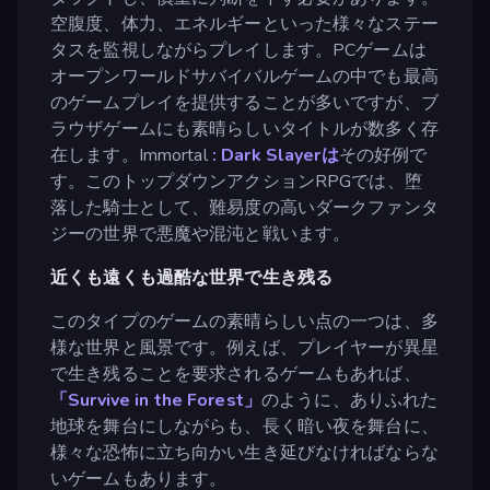
空腹度、体力、エネルギーといった様々なステー
タスを監視しながらプレイします。PCゲームは
オープンワールドサバイバルゲームの中でも最高
のゲームプレイを提供することが多いですが、ブ
ラウザゲームにも素晴らしいタイトルが数多く存
在します。Immortal
: Dark Slayerは
その好例で
す。このトップダウンアクションRPGでは、堕
落した騎士として、難易度の高いダークファンタ
ジーの世界で悪魔や混沌と戦います。
近くも遠くも過酷な世界で生き残る
このタイプのゲームの素晴らしい点の一つは、多
様な世界と風景です。例えば、プレイヤーが異星
で生き残ることを要求されるゲームもあれば、
「Survive in the Forest」
のように、ありふれた
地球を舞台にしながらも、長く暗い夜を舞台に、
様々な恐怖に立ち向かい生き延びなければならな
いゲームもあります。