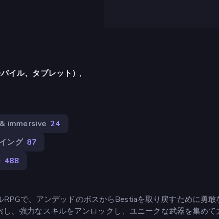
バイル、タブレット）,
& immersive
24
イング
87
ル
488
のアイドルRPGで、アンデッドのボスからBestiaを取り戻すために勇
索し、強力なスキルをアンロックし、ユニークな武器を集めて