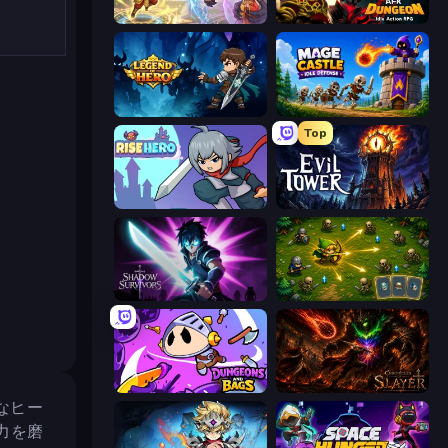
Heroes Assemble
AFK Dungeon: Idle Action RPG
Legend of Hero
Mage Castle Idle Defense
Top
Rise Hero
Evil Tower
Shadow Survivors
Tiny Ranger
Dungeons and Bags
Chronicles of Slayer
敢なヒー
力を磨