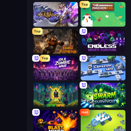
Top
Idle Saga
The MachinEGG
Top
Runic Rampage
Endless Waves Survival
Top
Idle Zombie Wave: Survivors
Conveyor Idle
Laptop Empire
Swarm Survivor
Hot