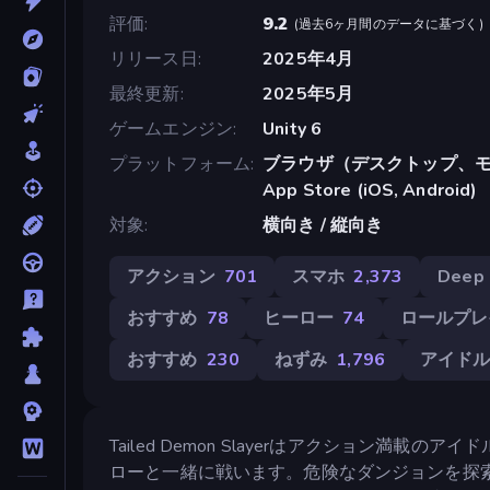
評価
9.2
(
過去6ヶ月間のデータに基づく
)
リリース日
2025年4月
最終更新
2025年5月
ゲームエンジン
Unity 6
プラットフォーム
ブラウザ（デスクトップ、モ
App Store (iOS, Android)
対象
横向き / 縦向き
アクション
701
スマホ
2,373
Deep 
おすすめ
78
ヒーロー
74
ロールプレ
おすすめ
230
ねずみ
1,796
アイド
Tailed Demon Slayerはアクション満載
ローと一緒に戦います。危険なダンジョンを探