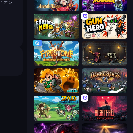
ピオン
Arcath Tales
Space Hunger: Battle Royale
Fortress Merge
Gun Hero: Cat Survival
Firestone – Idle Clicker Online RPG
Lost Dungeon
Rumble Heroes
Bannerlings
Zad Archery - Demo
Nightfall Survivors