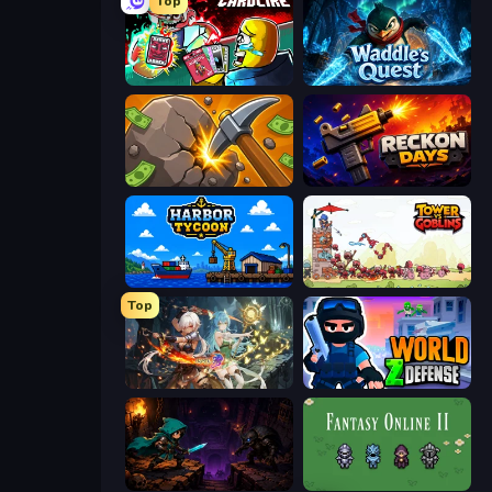
Top
Cardlike
Waddle's Quest
Mine Clicker
Reckon Days
Harbor Tycoon
Tower vs Goblins
Top
Crystal Saga: Nova
World Z Defense - Zombie Defense
Dungeon Descent
Fantasy Online 2