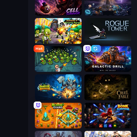
Cell Survivor
The Last Lighthouse
Zombies 4 Weapon Merge
Rogue Tower
Hot
Base Defence
Galactic Drill
Monster Breaker Idle
Cruel Fable
BloomGuard
Bonk Survivor: Roguelike