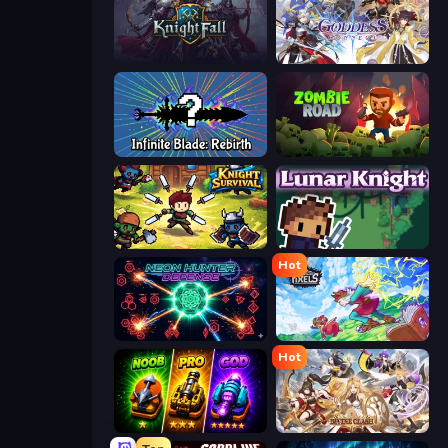
KnightFall
Goddess Connect
Infinite Blade: Rebirth
Zombie Road
Knight Survival
Lunar Knight
Hot
Neon Hunter Defense
Kingdom of Pixels
Hot
Merge Survival
Divine Clash