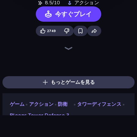
8.5/10
アクション
今すぐプレイ
2749
Bloons Tower Defense 4
No Pain No Gain - Ragdoll Sandbox
Merge & Fight
War Sea
Lost Dungeon
Stellar Swarm
Chaos Arena
Zombie Road
Boom!
Ultimate Evolution
Boom Slingers ReBoom
OvO Game
Bed Wars
Playground
Immortal: Dark Slayer
Lime Playground Sandbox
Tank Stars
Stickman Epic
もっとゲームを見る
ゲーム
アクション
防衛
タワーディフェンス
»
»
»
»
Bloons Tower Defense 3
Bloons Tower Defense 3