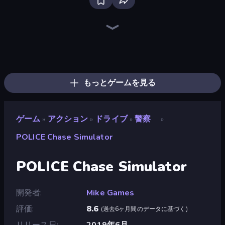
Throw a Lucky Block
99 Nights (Bloxd.io)
Brainrot Arena Online
Obby: Dig Brainrots
Fortzone Battle Royale
Stickman Rebirth
Stickman Clash
Steve's World
Tank Stars
Super Oliver World
Super Billy Boy
Baby Chicco Adventures
Escape Tsunami for Brainrots!
Super Onion Boy 2
Mr. Dude: Online Multiverse Challenge
War the Knights
Catch Brainrots From Bosses
Iron Legion
もっとゲームを見る
ゲーム
アクション
ドライブ
警察
»
»
»
»
POLICE Chase Simulator
POLICE Chase Simulator
開発者
Mike Games
評価
8.6
(
過去6ヶ月間のデータに基づく
)
リリース日
2019年6月