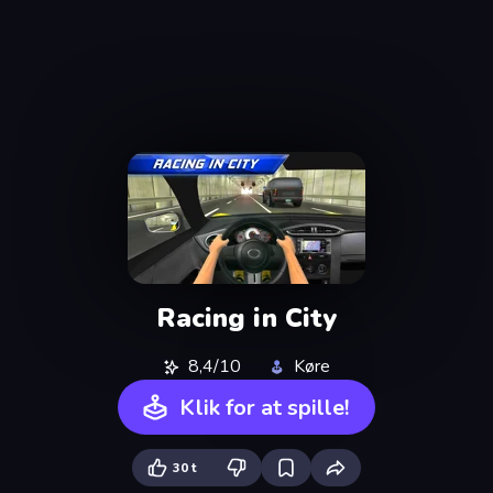
Racing in City
8,4/10
Køre
Klik for at spille!
30 t