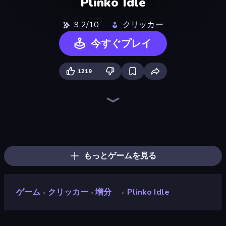
Plinko Idle
9.2/10
クリッカー
今すぐプレイ
1219
The MachinEGG
PLINKO!
Ragdoll Factory Idle
Gear Factory
Drift Tycoon
Crusher Clicker
Farm Ring Idle
Human Clicker: Grow Organs
Idle Mining Empire
Block Wall Destroyer
Bouncemasters
Conveyor Idle
Capybara Clicker
Babel Tower
Planet Clicker 2
Gun Bounce Idle
Revolution Idle X
BitCoiner
もっとゲームを見る
ゲーム
クリッカー
増分
Plinko Idle
»
»
»
Plinko Idle