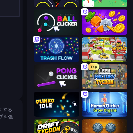
Crusher Clicker
The MachinEGG
Satisfying Ball Clicker
Farm Ring Idle
Trash Flow
Idle Inventor
Top
Pong Clicker
Leek Factory Tycoon
クする
Plinko Idle
Human Clicker: Grow Organs
プを強