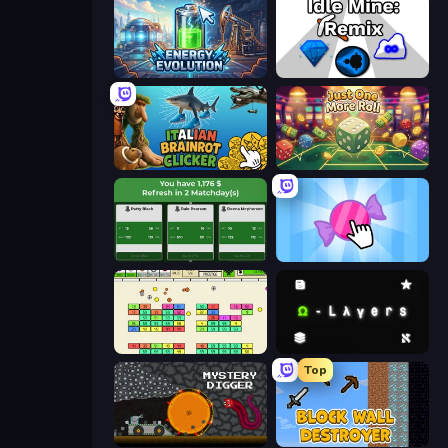
Energy Evolution
Idle Mine: Remix
Italian Brainrot Clicker Game
Just One More Roll
Idle Soccer Manager
Candy Clicker 2
Idle Breakout
Omega Layers
Top
Mystery Digger
Block Wall Destroyer