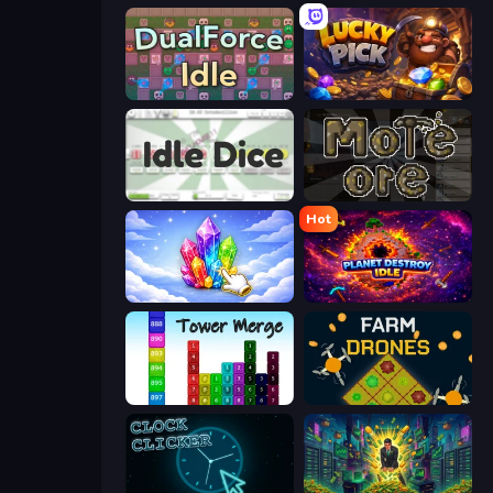
DualForce Idle
Lucky Pick
Idle Dice
More Ore
Hot
Crystalia Idle Clicker
Planet Destroy Idle
Tower Merge
Farm Drones