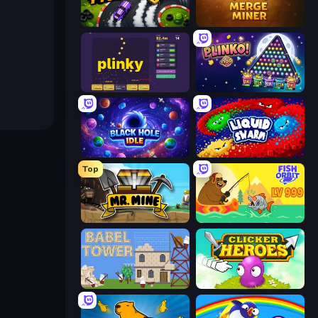
Drift Tycoon
Merge Miner
Plinky
PLINKO!
Black Hole Idle
Liquid Swarm
Top
Mr. Mine
Fish Orbit
Babel Tower
Clicker Heroes