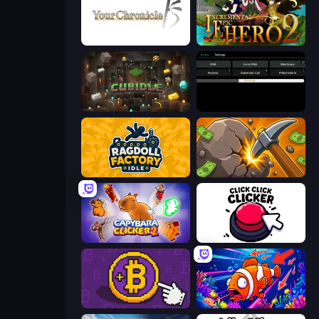
Your Chronicle
Incremental Epic Hero 2
Cubidle
Evolve
Ragdoll Factory Idle
Mine Clicker
Capybara Clicker 2
Click Click Clicker
Money Maker
Fish Catch Idle