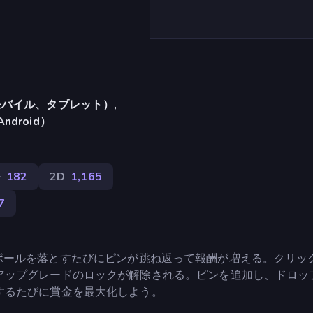
バイル、タブレット）,
Android）
ル
182
2D
1,165
7
ゲームだ。ボールを落とすたびにピンが跳ね返って報酬が増える。クリッ
アップグレードのロックが解除される。ピンを追加し、ドロッ
するたびに賞金を最大化しよう。