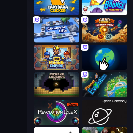
Capybara Clicker
Bouncemasters
Conveyor Idle
Gear Factory
Idle Mining Empire
Planet Clicker 2
Pickaxe Crusher Idle
Planet Evolution: Idle Clicker
Revolution Idle X
Space Company