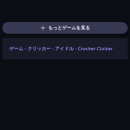
Merge Tools - Merge and Dig
Farm Ring Idle
Human Clicker: Grow Organs
Money Ping Pong
Pumpkin Defense: Merge Cannon
Black Hole Idle
Gun Bounce Idle
Merge & Fight
Satisfying Ball Clicker
No Pain No Gain - Ragdoll Sandbox
BitCoiner
Land Explorers: Merge & Build
Click Click Clicker
Mystery Digger
Planet Clicker 2
Idle Mining Empire
Idle House Build
Gear Factory
もっとゲームを見る
ゲーム
クリッカー
アイドル
Crusher Clicker
»
»
»
Crusher Clicker
開発者
LeimurGames
評価
9.4
(
過去6ヶ月間のデータに基づく
)
リリース日
2024年4月
最終更新
2025年1月
ゲームエンジン
HTML5
プラットフォーム
ブラウザ（デスクトップ、モバイ