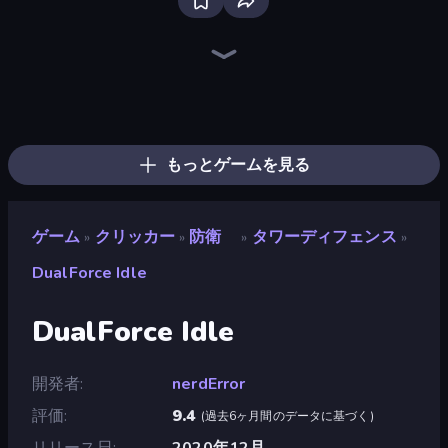
Bloxd.io
Ragdoll Archers
EvoWars.io
Veck.io
Piece of Cake: Merge and Bake
Racing Limits
Traffic Rider
Mahjongg Solitaire
Screw Out: Bolts and Nuts
Words of Wonders
Piles of Mahjong
Stickman Clash
Miniblox
Designville: Merge & Design
Space Waves
SkillWarz
Fortzone Battle Royale
Arrow Escape
もっとゲームを見る
ゲーム
クリッカー
防衛
タワーディフェンス
»
»
»
»
DualForce Idle
DualForce Idle
開発者
nerdError
評価
9.4
(
過去6ヶ月間のデータに基づく
)
リリース日
2020年12月