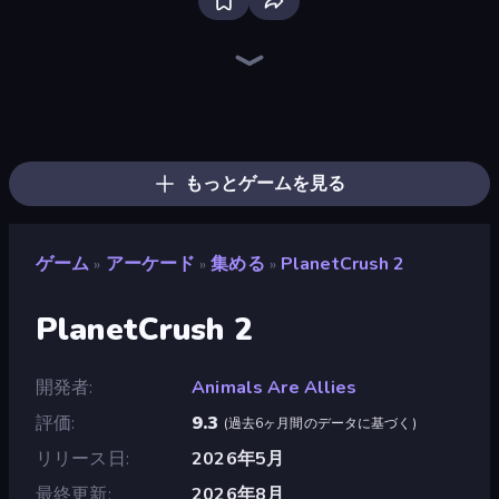
Ragdoll Archers
Bouncemasters
Cars Arena
Kick the Buddy
TNT Bomber
Zombies 4 Weapon Merge
Mage Castle Idle Defense
Rooftop Run
Pew Pew Dose
Furry Road
Money Ping Pong
Bubble Blast
Obby: Supercar Race on Keyboard
Run and Jump for Brainrot
Baseball For Brainrot
Ladder to Brainhot: Climb
Robby: Many Games
Man Runner 2048
もっとゲームを見る
ゲーム
アーケード
集める
PlanetCrush 2
»
»
»
PlanetCrush 2
開発者
Animals Are Allies
評価
9.3
(
過去6ヶ月間のデータに基づく
)
リリース日
2026年5月
最終更新
2026年8月