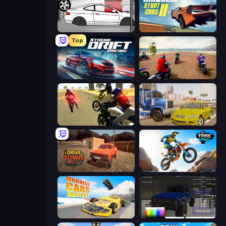
Drag Racer V2
Madalin Stunt Cars 2
Top
Xtreme DRIFT Racing
Super MX - The Champion
3D Moto Simulator 2
Crazy Car Stunts
DriveTown
Trial Mania
Madness Cars Destroy
Car Inspector: Truck