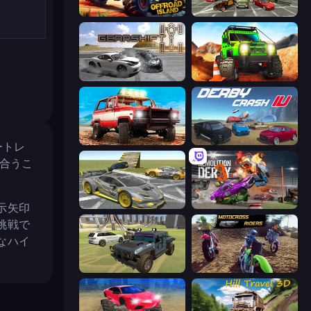
Offroad Island
Evolution Factor
Gearshift One
Offroad Life 3D
Offroad Masters Challenge
Derby Crash 4
ートレ
合うこ
Wrong Way
Demolition Derby 3
示矢印
挑戦で
なハイ
4x4 Offroader
MotoCross Riders