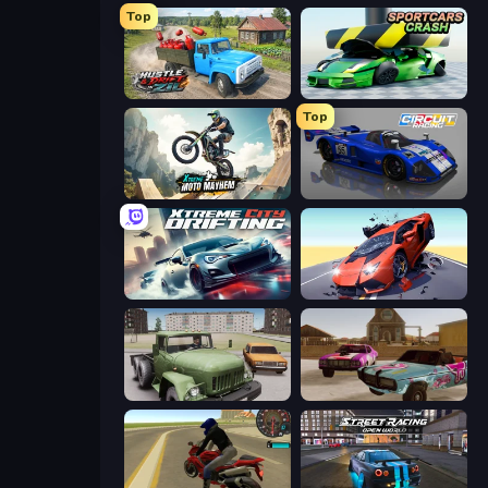
Top
Hustle & Drift in ZIL
Sportcars Crash
Top
Xtreme Moto Mayhem
Circuit Racing
Xtreme City Drifting
Hyper Cars Ramp Crash
Truck Driver Easy Road
Village Car Stunts