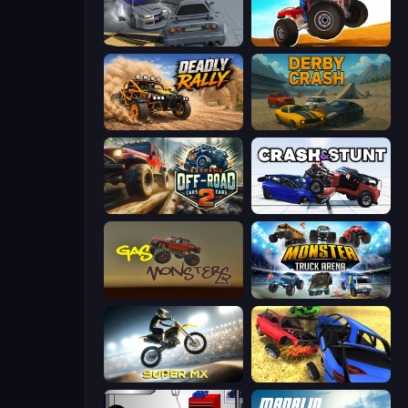
RCC City Racing
ATV Ultimate Offroad
Deadly Rally
Derby Crash
Extreme Offroad Cars 2
Crash & Stunt
Gas Monsters
Monster Truck Arena
Super MX - Last Season
Car Crash Simulator Royale