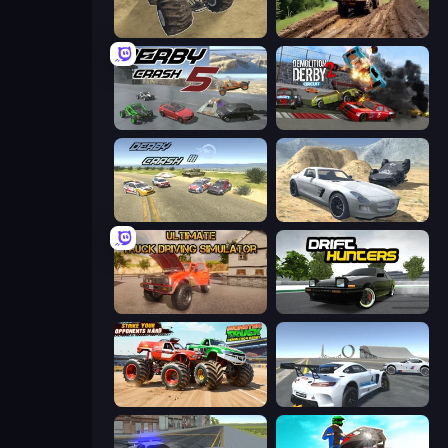
Monster Cars: Ultimate Simulator
Hill Travel 3D
Derby Crash 5
Demolition Derby 2
Derby Crash 3
Derby Crash 2
Ultimate Truck Driving Simulator 2020
Drift Hunters
Monster Truck Demolition Derby
Crazy Stunt Cars Multiplayer