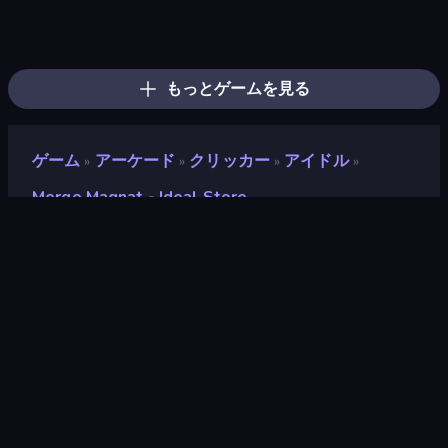
Ragdoll Archers
Cat Snack Bar
Grass Cutter: Mowing Simulator
Mage Castle Idle Defense
Space Waves
Speed per Click: Obby
Obby: +1 Jump per Click
Crazy Office: Slap and Smash!
Bubble Blast
Stone Grass: Mowing Simulator
Find the Vampire
Run and Jump for Brainrot
Ninja Swipe Strike
Free Kicks World Cup 2026
Draw Climber
Street Racer 2
Find The Alien
Droll World Cup
もっとゲームを見る
ゲーム
アーケード
クリッカー
アイドル
»
»
»
»
Merge Magnat - Ideal Store
Merge Magnat - Ideal
Store
開発者
Rainbow Games LLc
評価
8.3
(
過去6ヶ月間のデータに基づく
)
リリース日
2025年3月
最終更新
2025年3月