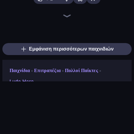
Ludo King
Backgammon Online
Ludo Club
Four Colors
Tic Tac Toe Online
Ludo Legend
Snakes and Ladders
Ludo Star League
Domino Battle
Chess Free
English Checkers Free
Domino Duel
Table Tower Online
Foono Online Multiplayer
Ludo Party
Russian Checkers Free
Sweety Ludo
Chess Online Multiplayer
Εμφάνιση περισσότερων παιχνιδιών
Παιχνίδια
Επιτραπέζια
Πολλοί Παίκτες
»
»
»
Ludo Hero
Ludo Hero
Αξιολόγηση
8,6
(
με βάση τους τελευταίους 6 μήνες
)
Κυκλοφόρησε
Ιούνιος 2019
Μηχανή παιχνιδιών
HTML5