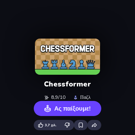
Chessformer
8,9/10
Παζλ
Ας παίξουμε!
3,7 χιλ.