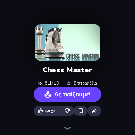
Chess Master
8,1/10
Επιτραπέζια
Ας παίξουμε!
1,9 χιλ.