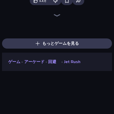
1.3万
PolyTrack
Madness Cars Destroy
Paperly: Paper Plane Adventure
Drift Escape
Sky Riders
Sportcars Crash
Mega Ramp Car Stunt
Deez Balls
Turbo Cars: Pipe Stunts
Toy Rider
Smash Karts
Moto X3M
Drift.io
Obstacle Race: Destroying Simulator!
Moto X3M 5: Pool Party
Car Flip!
Stunt Paradise
Drift Arena
もっとゲームを見る
ゲーム
アーケード
回避
Jet Rush
»
»
»
Jet Rush
評価
9.3
(
過去6ヶ月間のデータに基づく
)
リリース日
2019年4月
ゲームエンジン
Unity 2021