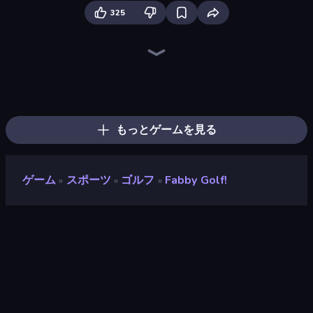
325
8 Ball Pool
8 Ball Billiards Classic
Free Kick Classic (3D Free Kick)
Table Tennis World Tour
8 Ball Pool Billiards Multiplayer
Mini Golf Club
Cozy Golf
Smash Badminton
Golf Mania
The Speedy Golf
Super Bowling Mania
Mini Putt
Tennis Masters
Basketball Clash
2 Minute Football QB Legend
Basketball Shot
Archery World Tour
3D Bowling
もっとゲームを見る
ゲーム
スポーツ
ゴルフ
Fabby Golf!
»
»
»
Fabby Golf!
開発者
Seryas Games
評価
8.6
(
過去6ヶ月間のデータに基づく
)
リリース日
2022年3月