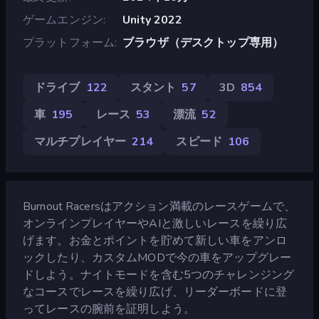
ゲームエンジン
Unity 2022
プラットフォーム
ブラウザ（デスクトップ専用）
ドライブ
122
スタント
57
3D
854
車
195
レース
53
漂流
52
マルチプレイヤー
214
スピード
106
Burnout Racersはアクション満載のレースゲームで、
オンラインプレイヤーやAIと激しいレースを繰り広
げます。お金とポイントを貯めて新しい車をアンロ
ックしたり、カスタムMODで今の車をアップグレー
ドしよう。ナイトモードを含む5つのチャレンジング
なコースでレースを繰り広げ、リーダーボードに登
ってレースの腕前を証明しよう。