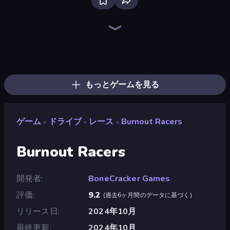
Bloxd.io
Ragdoll Archers
EvoWars.io
Veck.io
Piece of Cake: Merge and Bake
Racing Limits
Traffic Rider
Mahjongg Solitaire
Screw Out: Bolts and Nuts
Words of Wonders
Piles of Mahjong
Designville: Merge & Design
Miniblox
Stickman Clash
Space Waves
SkillWarz
Fortzone Battle Royale
Arrow Escape
もっとゲームを見る
ゲーム
ドライブ
レース
Burnout Racers
»
»
»
Burnout Racers
開発者
BoneCracker Games
評価
9.2
(
過去6ヶ月間のデータに基づく
)
リリース日
2024年10月
最終更新
2024年10月