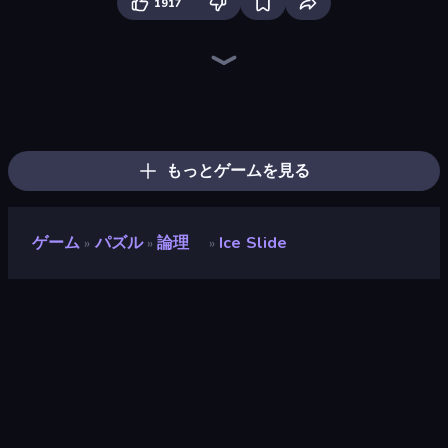
1917
Ball Roll
Logic Chain Master
Pixel Blast
Rope Stitch Puzzle
Jelly Dye
Find Sort Match - Puzzle
Home Pin 2
Construction Set - 3D Builder
Find The Cow
Jelly Merge: Upgrade & Sell
Color Roll 3D
Sushi Puzzle
RollUp Tiles
Spot the Difference Forever
Carving Madness
Culinary Atlas
Tangle Master
Growmi
もっとゲームを見る
ゲーム
パズル
論理
Ice Slide
»
»
»
Ice Slide
開発者
Malani
評価
8.9
(
過去6ヶ月間のデータに基づく
)
リリース日
2026年5月