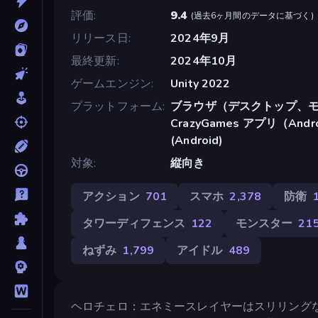
評価
9.4
(
過去6ヶ月間のデータに基づく
)
リリース日
2024年9月
最終更新
2024年10月
ゲームエンジン
Unity 2022
プラットフォーム
ブラウザ（デスクトップ、モ
CrazyGames アプリ（Androi
(Android)
対象
縦向き
アクション
701
スマホ
2,378
防衛
タワーディフェンス
122
モンスター
21
ねずみ
1,799
アイドル
489
ヘロチェロ：エネミースレイヤーはスリリング