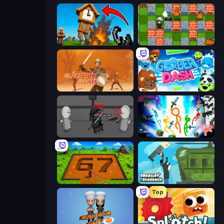
Noob Fuse
Bomber Friends
Gladiator Fights
Goober Dash
Madness Project Nexus
Stickman Epic
Obby: Dig Brainrots
Getaway Shootout
Top