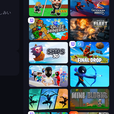
しみい
Brainrot Arena Online
Stickman Rebirth
Crazy Miners
Battle Fleet World
Ships 3D
Final Drop
Mr. Dude: Online Multiverse Challenge
Archers Random
Shadow Ninja Revenge
Mine Blocks