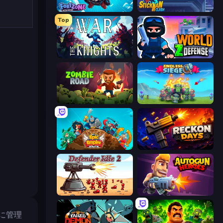
Fortzone Battle Royale
Stickman Clash
Top
War the Knights
World Z Defense - Zombie Defense
Zombie Road
Endless Siege
Epic Empire: Tower Defense
Reckon Days
Defender Idle 2
Autogun Heroes
に管理