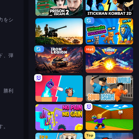
Prison Escape 2
Stickman Kombat 2D
力をシ
Artillery Vs Tanks
Ultimate Evolution
Hot
ド、弾
Iron Legion
Tank Stars
、勝利
Boom Slingers ReBoom
Obby World: Squid Escape
す。
No Pain No Gain - Ragdoll Sandbox
Throw a Lucky Block
Top