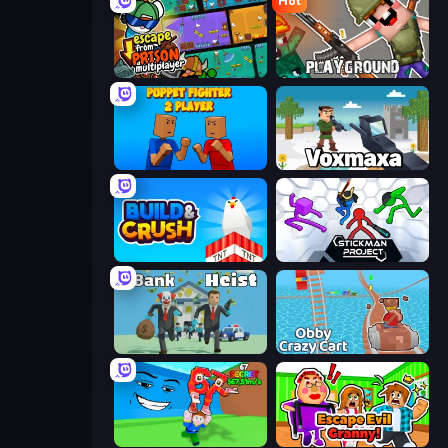
Hot
Escape From Prison Multiplayer
Playground
Puppet Fighter 2 Player
Voxmaxa
Build and Crush
Stickman Project
Bank Heist
Obby: Crazy Cart
Escape Tsunami for Brainrots!
Escape Evil Granny!