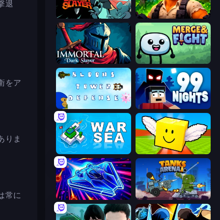
撃退
Tailed Demon Slayer
Zombie Lab Escape
Immortal: Dark Slayer
Merge & Fight
衛をア
Bloons Tower Defense 3
99 Nights (Bloxd.io)
ありま
War Sea
Lucky Brainrot Blocks Online
は常に
Stellar Swarm
Tanks Arena io: Craft & Combat