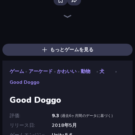
Bloxd.io
Ragdoll Archers
EvoWars.io
Veck.io
Piece of Cake: Merge and Bake
Racing Limits
Traffic Rider
Mahjongg Solitaire
Screw Out: Bolts and Nuts
Words of Wonders
Piles of Mahjong
Designville: Merge & Design
Miniblox
Space Waves
Stickman Clash
SkillWarz
Fortzone Battle Royale
Arrow Escape
もっとゲームを見る
ゲーム
アーケード
かわいい
動物
犬
»
»
»
»
»
Good Doggo
Good Doggo
評価
9.3
(
過去6ヶ月間のデータに基づく
)
リリース日
2018年5月
ゲームエンジン
Unity 5.6