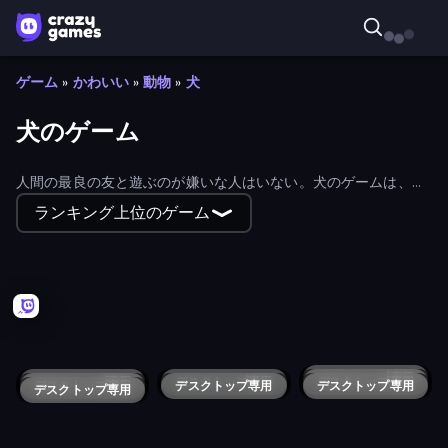
ゲーム
»
かわいい
»
動物
»
犬
犬のゲーム
人間の最良の友と遊ぶのが嫌いな人はいない。犬のゲームは、グ
ルーミングや成長から、警備やおふざけまで幅広い。すべての子
ランキング上位のゲーム
犬愛好家のためのゲームがある。
Panda Palace
Johnny n Tommy - Prank Masters
Cat VS Dog Merge
The Bottle Boy
Dusya and Lava
Dog Simulator 3D
デスクトップ専用
デスクトップ専用
Shepherd Farm
デスクトップ専用
Doge Miner
デスクトップ専用
Doggo Clicker
デスクトップ専用
Robot Dog City Simulator
Hungry Pet Mania
デスクトップ専用
デスクトップ専用
Escape the Dog
デスクトップ専用
Good Doggo