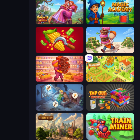
Knights & Brides
Idle Magic Academy Tycoon
Farm-51: Secret Harvest
Donut Place
Candy Packing Store
Farming Tycoon 3D
Merge Haven
Tap Out: Block Escape
Steam City
Train Miner