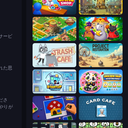
My Cake Shop
The Garbaggio Hotel
サービ
Empire City
Rat's House - Nonogram
Trash Cafe
Project Restoration
れた思
Idle Startup Tycoon
Unscrew Drop: Satisfying Puzzle
ださ
、やりが
Screw Sorting
Card Cafe