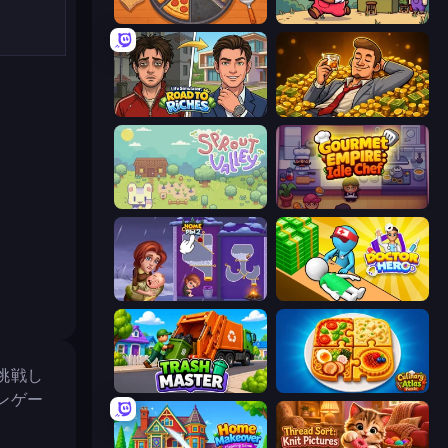
Ring Restaurant
Capy Cafe
Life Simulator: Road to Riches
Idle Billionaire Tycoon
Sprout Valley
Gourmet Empire: Idle Chef
Home Pin 2
Doctor Hero
挑戦し
Trash Master
Culinary Atlas
ンゲー