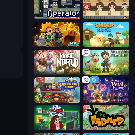
Operator: Emergency Dispatcher
Sushi Go Round
Rumble Heroes
Sheep Saga
Magic World
Forest Spirit: Farm & Fight
Burger Cafe Story ASMR Cooking
My Petal Haven
Idle Vlogger Simulator
The Farmer