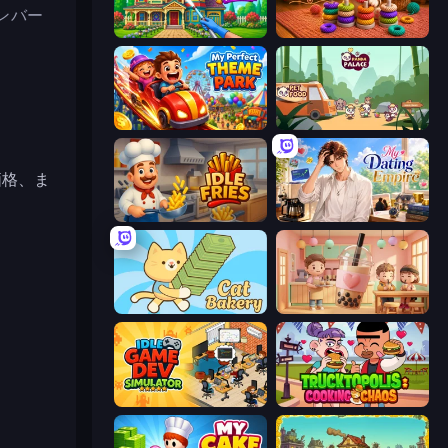
ンバー
Home Makeover Cleaning Game
Thread Sort: Knit Pictures
My Perfect Theme Park
Panda Palace
価格、ま
Idle Fries
My Dating Empire
Cat Bakery
Boba Shop
Idle Game Dev Simulator
Trucktopolis Cooking Chaos