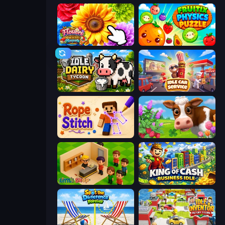
The Flowers Merge and Sell Bouquets
Fruitix: Physics Puzzle
Idle Dairy Tycoon
Idle Car Service: Tycoon
Rope Stitch Puzzle
Country Life Meadows
Little Shop
King of Cash Business Idle