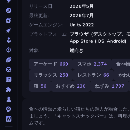
リリース日
2026年5月
最終更新
2026年7月
ゲームエンジン
Unity 2022
プラットフォーム
ブラウザ（デスクトップ、モ
App Store (iOS, Android)
対象
縦向き
アーケード
669
スマホ
2,374
食べ
リラックス
258
レストラン
66
かわ
猫
56
おすすめ
230
ねずみ
1,797
食への情熱と愛らしい猫たちの魅力が融合した
ましょう。『キャットスナックバー』は、料理
ムです。