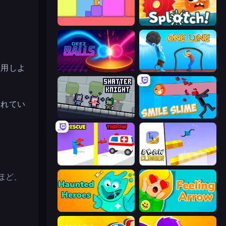
Level EATEN!
Splotch!
利用しよ
Deez Balls
One Line
されてい
Shatter Knight
Smile Slime
Rescue Throw
Draw Climber
ほど、
Haunted Heroes
Feeling Arrow