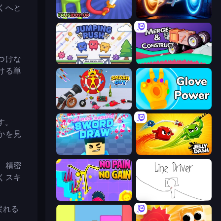
くへと
Frogiddy
Portal Escape
つけな
Jumping Rush
Merge & Construct
ける単
Smash Guy: Ragdoll Punch Hero
Glove Power
す。
かを見
3D Block Gladiator: Sword Draw
Jelly Dash
。精密
くスキ
No Pain No Gain - Ragdoll Sandbox
Line Driver
戻れる