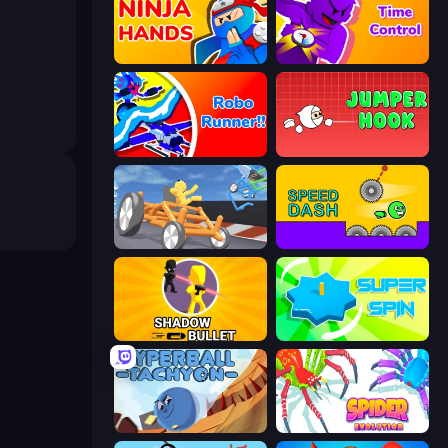
Ninja Hands
Time Control!
Robo Runner
Jumper Hook
Draw Crash Race
Speed Dash
Shadow Bullet
Super Spin
Hyperball Tachyon
Spider Evolution: Runner Game