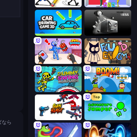
Doodle Smash
Who Dies Last?
Car Drawing Game 3D
Sqube Darkness
TNT Bomber
Fluid Enigma
Crazy Dummy Swing Multiplayer
Boom!
Top
Gun Blast
Adventure Jumper
ばなら