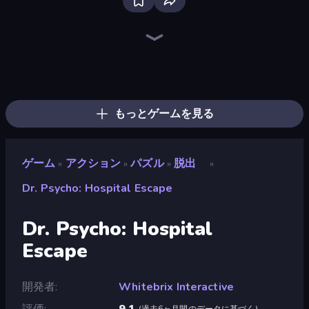
99 Nights (Bloxd.io)
Fortzone Battle Royale
Mr. Dude: Online Multiverse Challenge
Throw a Lucky Block
War the Knights
Obby: Dig Brainrots
Stickman Rebirth
Playground
Escape Tsunami for Brainrots!
Brainrot Arena Online
Stick Epic Fighter
Stickman Clash
Lime Playground Sandbox
Stickman Epic
Stickman King
Obby Escape from Tsunami Brainrot
Escape Lava for Brainrots!
Ships 3D
もっとゲームを見る
ゲーム
アクション
パズル
脱出
»
»
»
»
Dr. Psycho: Hospital Escape
Dr. Psycho: Hospital
Escape
開発者
Whitebrix Interactive
評価
9.1
(
過去6ヶ月間のデータに基づく
)