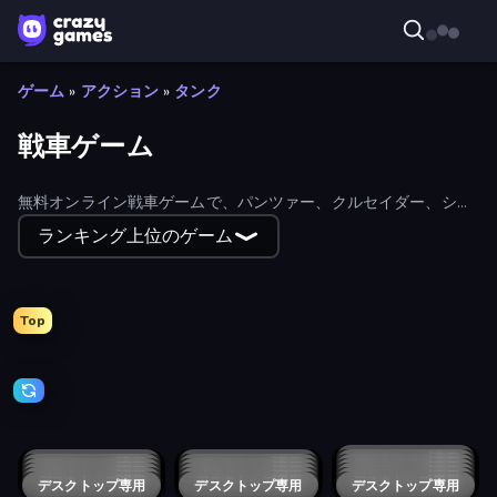
ゲーム
»
アクション
»
タンク
戦車ゲーム
無料オンライン戦車ゲームで、パンツァー、クルセイダー、シャ
ーマンなどの戦車を走らせよう。
ランキング上位のゲーム
Top
BattleDudes.io
Modern Cannon Strike
Tanks Arena io: Craft & Combat
Merge Master Tanks: Tank Wars
Clash of Armor
TankCraft 2
Copter.io
1941 Frozen Front
Tanks 2D: Tank Wars
Robo Runner
Warzone Armor
CyberDino 3D
Jackal Zombie Survival
TankCraft
Tank Masters - Idle Tanks
Tank Snipers
Tank Wars
Clash of Tanks
Tanks 2D: War and Heroes!
Armor Path
Mad Royale Tactics
Operation Desert Road
Tanks Merge
Tanks of the Galaxy
Army General: Battle & Tank Strategy
Tanky.io
Blocky Tank 3D
Laser Tanks
Tank Battle: War Commander
Rocket Bot Royale
War Machine Clash
Tanks vs Zombies: Tank Battle
デスクトップ専用
Derby Crash 4
デスクトップ専用
Stickman World War
デスクトップ専用
Derby Crash 5
デスクトップ専用
Derby Crash 2
デスクトップ専用
Derby Crash 3
デスクトップ専用
Car Crash Simulator Royale
デスクトップ専用
Call of Tanks
Tank Merge Royal
デスクトップ専用
Secret Agent James
デスクトップ専用
デスクトップ専用
Blocky Demolition Derby
デスクトップ専用
Tanks Battlefield: Desert
デスクトップ専用
Tanko.io
デスクトップ専用
Tankgank
デスクトップ専用
Gangster Vegas Grand City
デスクトップ専用
WW1 Battle Simulator
デスクトップ専用
Tank Evolution
デスクトップ専用
Blitz Tanks
Guns vs Zombies
デスクトップ専用
デスクトップ専用
Plated Glory