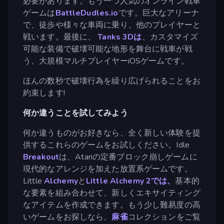
必要があります。もう一つ人気のオンライン戦車
ゲームは
BattleDudles.io
です。巨大なアリーナ
で、徒歩や様々な車両に乗り、他のプレイヤーと
戦います。最後に、
Tanks 3Dは
、カスタマイズ
可能な装備で破壊可能な地形を舞台に戦車が戦
う、大規模マルチプレイヤーiOSゲームです。
ほんの数秒で破壊行為を繰り広げられることをお
約束します!
何か違うことを試してみよう
何か違うものがお好きなら、全く新しい体験を提
供するこれらのゲームをお試しください。Idle
Breakout
は、Atariの定番ブロック崩しゲームに
現代的なアレンジを加えた放置系ゲームです。
Little
Alchemy
と
Little Alchemy 2では、
基本的
な要素を組み合わせて、新しくエキサイティング
なアイテムを作成できます。もう少し難易度の高
いゲームをお探しなら、
麻雀
コレクションをご覧