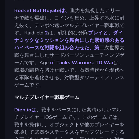
Rocket Bot Royaleは、
重力を無視したアリー
ナで敵を爆破し、コインを集め、上昇する水に耐
え抜く、テンポの速いマルチプレイヤー戦車戦で
す。Raidfield
2
は、戦術的な分隊
プレイと、ダイ
ナミックなミッションを舞台にした緊迫感のある
ハイペースな戦闘を組み合わせた、第二
次世界大
戦を舞台にしたサードパーソンシューティングゲ
ームです。Age
of Tanks Warriors: TD War
は、
戦場の覇権を賭けた戦いで、石器時代から現代へ
と軍隊を進化させる、対戦型タワーディフェンス
ゲームです。
マルチプレイヤー戦車ゲーム
Diep.ioは
、戦車をベースにした素晴らしいマル
チプレイヤーiOSゲームです。このゲームでは、
戦車を操作し、オブジェクトや他のプレイヤーを
破壊して武器やステータスをアップグレードする